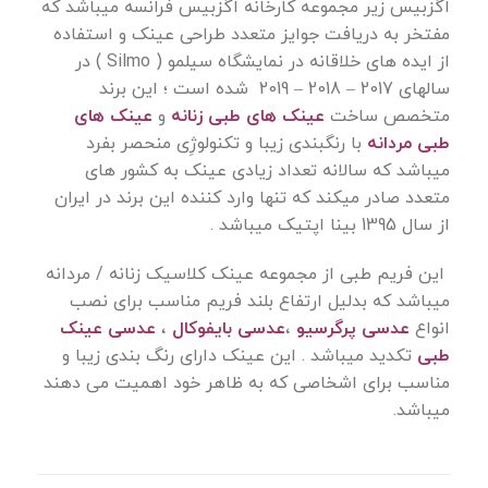
اگزبیس زیر مجموعه کارخانه اگزبیس فرانسه میباشد که
مفتخر به دریافت جوایز متعدد طراحی عینک و استفاده
از ایده های خلاقانه در نمایشگاه سیلمو ( Silmo ) در
سالهای 2017 – 2018 – 2019 شده است ؛ این برند
متخصص ساخت
عینک های طبی زنانه
و
عینک های
طبی مردانه
با رنگبندی زیبا و تکنولوژِی منحصر بفرد
میباشد که سالانه تعداد زیادی عینک به کشور های
متعدد صادر میکند که تنها وارد کننده این برند در ایران
از سال 1395 بینا اپتیک میباشد .
این
فریم طبی
از مجموعه عینک کلاسیک زنانه / مردانه
میباشد که بدلیل ارتفاع بلند فریم مناسب برای نصب
انواع
عدسی پرگرسیو
،
عدسی بایفوکال
،
عدسی عینک
طبی
تکدید میباشد . این عینک دارای رنگ بندی زیبا و
مناسب برای اشخاصی که به ظاهر خود اهمیت می دهند
میباشد.