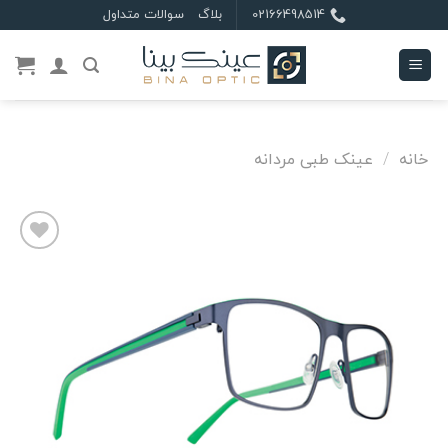
Ski
02166498514
بلاگ
سوالات متداول
t
conten
خانه
/
عینک طبی مردانه
علاقه
مندی