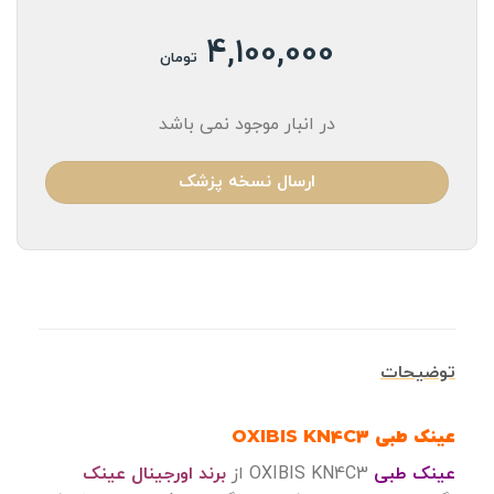
4,100,000
تومان
در انبار موجود نمی باشد
ارسال نسخه پزشک
توضیحات
عینک طبی OXIBIS KN4C3
عینک طبی
OXIBIS KN4C3 از
برند اورجینال عینک