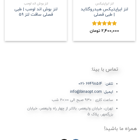
لنز ایراپتیکس
لنز بوش اند لومب
لنز ایراپتیکس هیدروگلاید
لنز بوش اند لومب | طبی
| طبی فصلی
فصلی سافت لنز 59
2,400,000
نمره
5.00
تومان
از 5
تماس با بینا:
تلفن: 66498514 -021
ایمیل: info@binaopt.com
ساعت کاری : ۹:۳۰ صبح الی 20:00 شب
تهران، خیابان ولیعصر، بالاتر از چهار راه ولیعصر، خیابان
بزرگمهر، پلاک 5
همراه ما باشید!