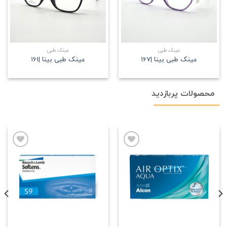
عینک طبی
عینک طبی
عینک طبی بینا |167
عینک طبی بینا |161
محصولات پربازدید
علاقه
علاقه
مندی
مندی