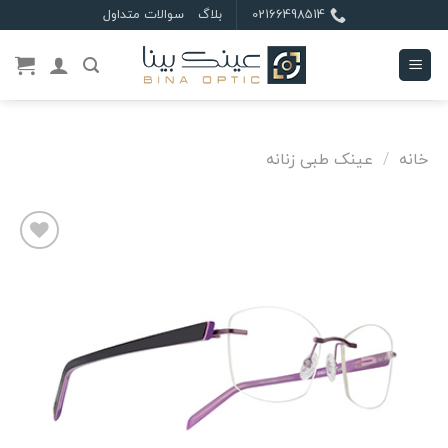
Ski
02166498514
بلاگ
سوالات متداول
t
conten
خانه
/
عینک طبی زنانه
علاقه
مندی