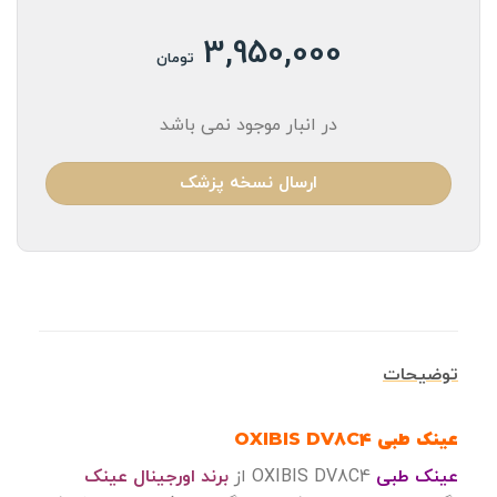
3,950,000
تومان
در انبار موجود نمی باشد
ارسال نسخه پزشک
توضیحات
عینک طبی OXIBIS DV8C4
عینک طبی
OXIBIS DV8C4 از
برند اورجینال عینک