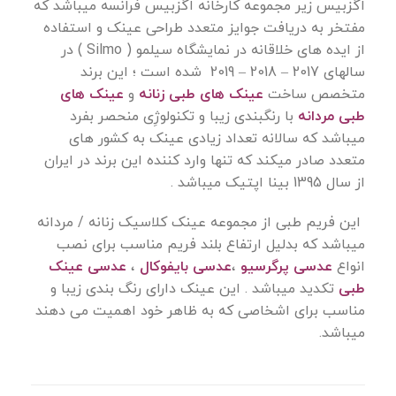
اگزبیس زیر مجموعه کارخانه اگزبیس فرانسه میباشد که
مفتخر به دریافت جوایز متعدد طراحی عینک و استفاده
از ایده های خلاقانه در نمایشگاه سیلمو ( Silmo ) در
سالهای 2017 – 2018 – 2019 شده است ؛ این برند
متخصص ساخت
عینک های طبی زنانه
و
عینک های
طبی مردانه
با رنگبندی زیبا و تکنولوژِی منحصر بفرد
میباشد که سالانه تعداد زیادی عینک به کشور های
متعدد صادر میکند که تنها وارد کننده این برند در ایران
از سال 1395 بینا اپتیک میباشد .
این
فریم طبی
از مجموعه عینک کلاسیک زنانه / مردانه
میباشد که بدلیل ارتفاع بلند فریم مناسب برای نصب
انواع
عدسی پرگرسیو
،
عدسی بایفوکال
،
عدسی عینک
طبی
تکدید میباشد . این عینک دارای رنگ بندی زیبا و
مناسب برای اشخاصی که به ظاهر خود اهمیت می دهند
میباشد.