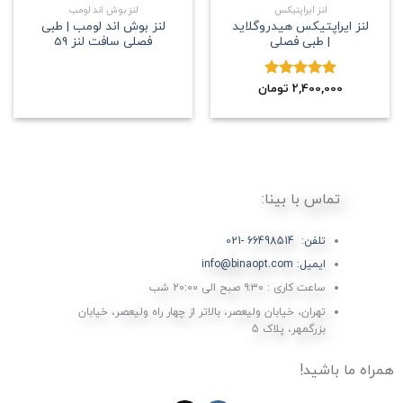
لنز ایراپتیکس
لنز بوش اند لومب
لنز ایراپتیکس هیدروگلاید
لنز بوش اند لومب | طبی
| طبی فصلی
فصلی سافت لنز 59
2,400,000
نمره
5.00
تومان
از 5
تماس با بینا:
تلفن: 66498514 -021
ایمیل: info@binaopt.com
ساعت کاری : ۹:۳۰ صبح الی 20:00 شب
تهران، خیابان ولیعصر، بالاتر از چهار راه ولیعصر، خیابان
بزرگمهر، پلاک 5
همراه ما باشید!