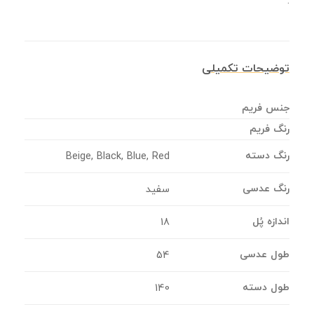
.
توضیحات تکمیلی
جنس فریم
رنگ فریم
رنگ دسته
Beige, Black, Blue, Red
رنگ عدسی
سفید
اندازه پُل
18
طول عدسی
54
طول دسته
140