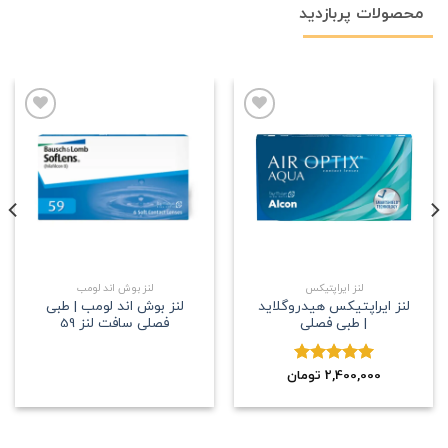
محصولات پربازدید
علاقه
علاقه
مندی
مندی
لنز ایراپتیکس
لنز بوش اند لومب
لنز ایراپتیکس هیدروگلاید
لنز بوش اند لومب | طبی
| طبی فصلی
فصلی سافت لنز 59
2,400,000
نمره
5.00
تومان
از 5