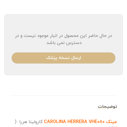
در حال حاضر این محصول در انبار موجود نیست و در
دسترس نمی باشد.
ارسال نسخه پزشک
توضیحات
عینک CAROLINA HERRERA VHE080
کارولینا هررا (