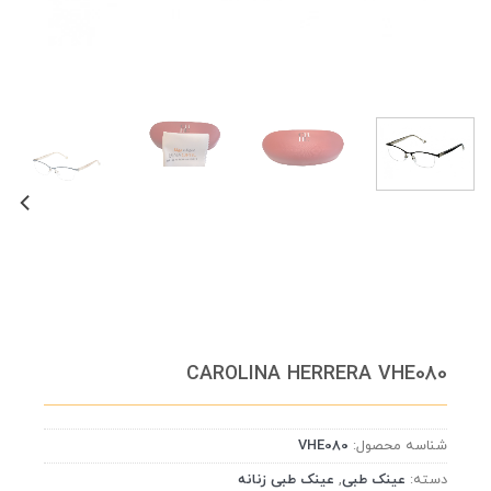
CAROLINA HERRERA VHE080
شناسه محصول:
VHE080
دسته:
عینک طبی
,
عینک طبی زنانه