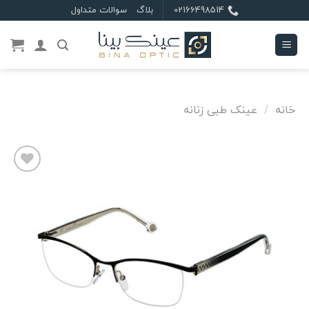
Ski
02166498514
بلاگ
سوالات متداول
t
conten
خانه
/
عینک طبی زنانه
علاقه
مندی