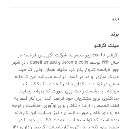
برند
برند
عینک اگزالتو
اگزالتو Exalto زیر مجموعه شرکت اگزبیس فرانسه در
سال 1992 توسط Jerome colin و daneil arnaud ، در شهر
جورا فرانسه شروع بکار کرد دقیقا همان جایی که مهد
عینک سازی و مد در کشور فرانسه میباشد این کارخانه
سعی در تولید عینکهای شاد زنانه ؛ عینک کلاسیک
مردانه ؛ با نشست راحت روی صورت که بتواند رضایت
حداکثری برای مشتریان خود فراهم کند این کار فقط به
لطف تخصص ؛ اراده ؛ تلاش برای نوآوری، خلاقیت و توجه
به زوایای خاص صورت انسان و نیز جسارت این کارخانه
بوده است که توانسته است بمدت 25 سال خود را در
سطح عای نگه دارد . گروه کارخانجات اگزبیس دارای 120