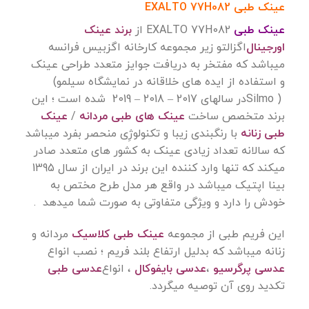
عینک طبی EXALTO 77H082
عینک طبی
EXALTO 77H082
از
برند عینک
اورجینال
اگزالتو زیر مجموعه کارخانه اگزبیس فرانسه
میباشد که مفتخر به دریافت جوایز متعدد طراحی عینک
و استفاده از ایده های خلاقانه در نمایشگاه سیلمو
(
Silmo )
در سالهای 2017 – 2018 – 2019 شده است ؛ این
برند متخصص ساخت
عینک های طبی مردانه
/
عینک
طبی زنانه
با رنگبندی زیبا و تکنولوژِی منحصر بفرد میباشد
که سالانه تعداد زیادی عینک به کشور های متعدد صادر
میکند که تنها وارد کننده این برند در ایران از سال 1395
بینا اپتیک میباشد در واقع هر مدل طرح مختص به
خودش را دارد و ویژگی متفاوتی به صورت شما میدهد
.
این فریم طبی از مجموعه
عینک طبی کلاسیک
مردانه و
زنانه میباشد که بدلیل ارتفاع بلند فریم ؛ نصب انواع
عدسی پرگرسیو
،
عدسی بایفوکال
، انواع
عدسی طبی
تکدید روی آن توصیه میگردد
.