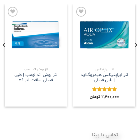
علاقه
علاقه
مندی
مندی
لنز ایراپتیکس
لنز بوش اند لومب
لنز ایراپتیکس هیدروگلاید
لنز بوش اند لومب | طبی
| طبی فصلی
فصلی سافت لنز 59
2,400,000
نمره
5.00
تومان
از 5
تماس با بینا: