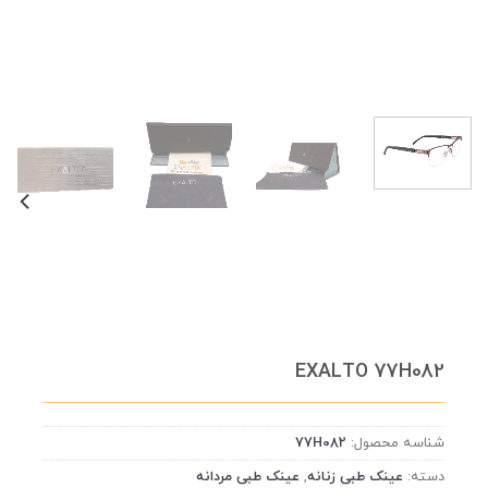
EXALTO 77H082
شناسه محصول:
77H082
دسته:
عینک طبی زنانه
,
عینک طبی مردانه