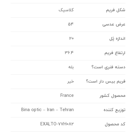
شکل فریم
کلاسیک
عرض عدسی
54
اندازه پُل
20
ارتفاع فریم
36.4
دسته فنری است؟
بله
فریم بیس دار است؟
خیر
محصول کشور
France
توزیع کننده
Bina optic – Iran – Tehran
کد محصول
EXALTO-77H082