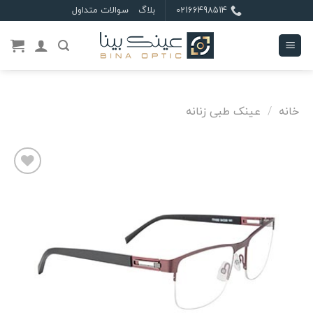
Ski
02166498514
بلاگ
سوالات متداول
t
conten
خانه
/
عینک طبی زنانه
علاقه
مندی