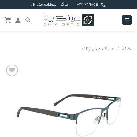
Ski
02166498514
بلاگ
سوالات متداول
t
conten
خانه
/
عینک طبی زنانه
علاقه
مندی