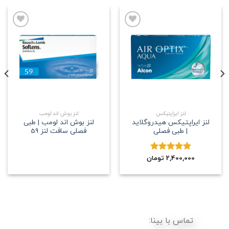
علاقه
علاقه
مندی
مندی
لنز ایراپتیکس
لنز بوش اند لومب
لنز ایراپتیکس هیدروگلاید
لنز بوش اند لومب | طبی
| طبی فصلی
فصلی سافت لنز 59
2,400,000
نمره
5.00
تومان
از 5
تماس با بینا: