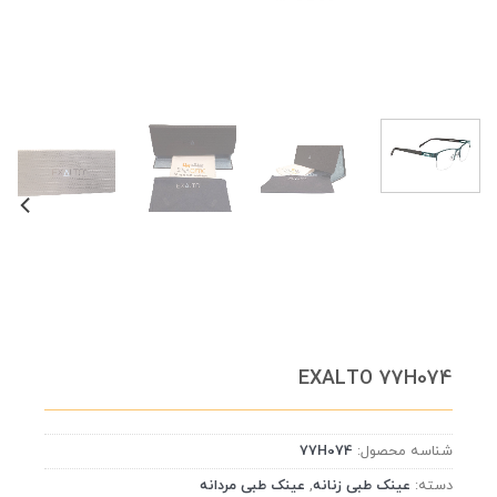
EXALTO 77H074
شناسه محصول:
77H074
دسته:
عینک طبی زنانه
,
عینک طبی مردانه