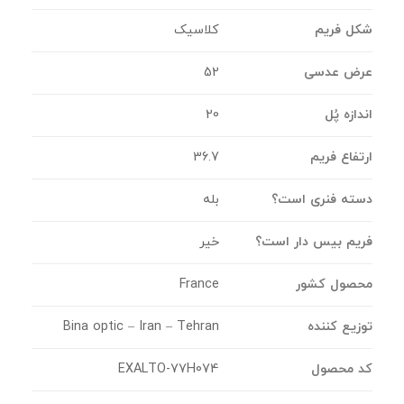
شکل فریم
کلاسیک
عرض عدسی
52
اندازه پُل
20
ارتفاع فریم
36.7
دسته فنری است؟
بله
فریم بیس دار است؟
خیر
محصول کشور
France
توزیع کننده
Bina optic – Iran – Tehran
کد محصول
EXALTO-77H074