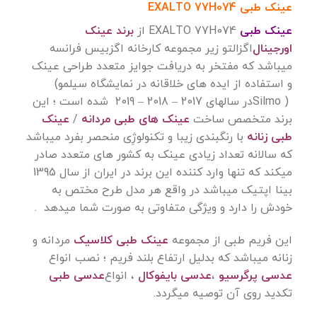
عینک طبی EXALTO 77H074
عینک طبی
EXALTO 77H074
از
برند عینک
اورجینال
اگزالتو زیر مجموعه کارخانه اگزبیس فرانسه
میباشد که مفتخر به دریافت جوایز متعدد طراحی عینک
و استفاده از ایده های خلاقانه در نمایشگاه سیلمو
(
Silmo )
در سالهای 2017 – 2018 – 2019 شده است ؛ این
برند متخصص ساخت
عینک های طبی مردانه
/
عینک
طبی زنانه
با رنگبندی زیبا و تکنولوژِی منحصر بفرد میباشد
که سالانه تعداد زیادی عینک به کشور های متعدد صادر
میکند که تنها وارد کننده این برند در ایران از سال 1395
بینا اپتیک میباشد در واقع هر مدل طرح مختص به
خودش را دارد و ویژگی متفاوتی به صورت شما میدهد
.
این فریم طبی از مجموعه
عینک طبی کلاسیک
مردانه و
زنانه میباشد که بدلیل ارتفاع بلند فریم ؛ نصب انواع
عدسی پرگرسیو
،
عدسی بایفوکال
، انواع
عدسی طبی
تکدید روی آن توصیه میگردد
.