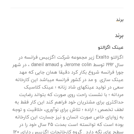
برند
برند
عینک اگزالتو
اگزالتو Exalto زیر مجموعه شرکت اگزبیس فرانسه در
سال 1992 توسط Jerome colin و daneil arnaud ، در شهر
جورا فرانسه شروع بکار کرد دقیقا همان جایی که مهد
عینک سازی و مد در کشور فرانسه میباشد این کارخانه
سعی در تولید عینکهای شاد زنانه ؛ عینک کلاسیک
مردانه ؛ با نشست راحت روی صورت که بتواند رضایت
حداکثری برای مشتریان خود فراهم کند این کار فقط به
لطف تخصص ؛ اراده ؛ تلاش برای نوآوری، خلاقیت و توجه
به زوایای خاص صورت انسان و نیز جسارت این کارخانه
بوده است که توانسته است بمدت 25 سال خود را در
سطح عای نگه دارد . گروه کارخانجات اگزبیس دارای 120