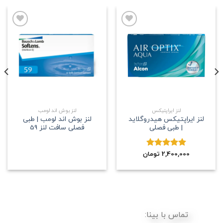
علاقه
علاقه
مندی
مندی
لنز ایراپتیکس
لنز بوش اند لومب
لنز ایراپتیکس هیدروگلاید
لنز بوش اند لومب | طبی
| طبی فصلی
فصلی سافت لنز 59
2,400,000
نمره
5.00
تومان
از 5
تماس با بینا: