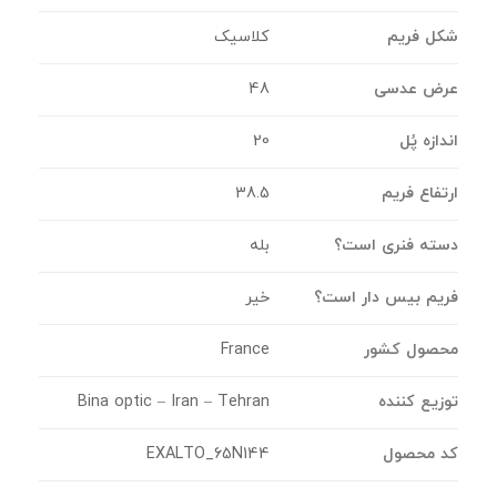
شکل فریم
کلاسیک
عرض عدسی
48
اندازه پُل
20
ارتفاع فریم
38.5
دسته فنری است؟
بله
فریم بیس دار است؟
خیر
محصول کشور
France
توزیع کننده
Bina optic – Iran – Tehran
کد محصول
EXALTO_65N144