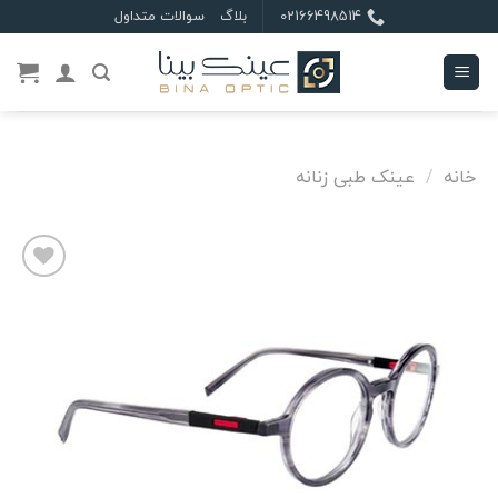
Ski
02166498514
بلاگ
سوالات متداول
t
conten
خانه
/
عینک طبی زنانه
علاقه
مندی