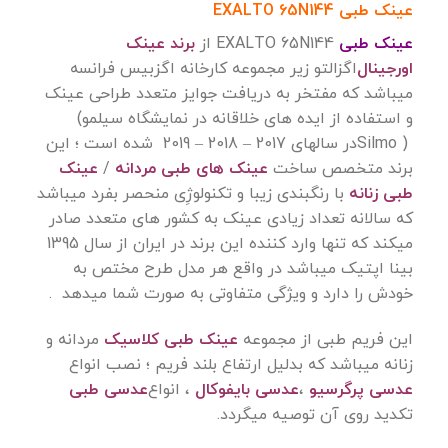
عینک طبی EXALTO 65N144
عینک طبی
EXALTO 65N144
از
برند عینک
اورجینال
اگزالتو زیر مجموعه کارخانه اگزبیس فرانسه
میباشد که مفتخر به دریافت جوایز متعدد طراحی عینک
و استفاده از ایده های خلاقانه در نمایشگاه سیلمو
(
Silmo )
در سالهای 2017 – 2018 – 2019 شده است ؛ این
برند متخصص ساخت
عینک های طبی مردانه
/
عینک
طبی زنانه
با رنگبندی زیبا و تکنولوژِی منحصر بفرد میباشد
که سالانه تعداد زیادی عینک به کشور های متعدد صادر
میکند که تنها وارد کننده این برند در ایران از سال 1395
بینا اپتیک میباشد در واقع هر مدل طرح مختص به
خودش را دارد و ویژگی متفاوتی به صورت شما میدهد
.
این فریم طبی از مجموعه
عینک طبی کلاسیک
مردانه و
زنانه میباشد که بدلیل ارتفاع بلند فریم ؛ نصب انواع
عدسی پرگرسیو
،
عدسی بایفوکال
، انواع
عدسی طبی
تکدید روی آن توصیه میگردد
.