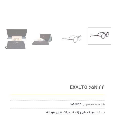
EXALTO 65N144
شناسه محصول:
65N144
دسته:
عینک طبی زنانه
,
عینک طبی مردانه