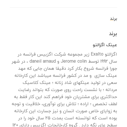
برند
برند
عینک اگزالتو
اگزالتو Exalto زیر مجموعه شرکت اگزبیس فرانسه در
سال 1992 توسط Jerome colin و daneil arnaud ، در شهر
جورا فرانسه شروع بکار کرد دقیقا همان جایی که مهد
عینک سازی و مد در کشور فرانسه میباشد این کارخانه
سعی در تولید عینکهای شاد زنانه ؛ عینک کلاسیک
مردانه ؛ با نشست راحت روی صورت که بتواند رضایت
حداکثری برای مشتریان خود فراهم کند این کار فقط به
لطف تخصص ؛ اراده ؛ تلاش برای نوآوری، خلاقیت و توجه
به زوایای خاص صورت انسان و نیز جسارت این کارخانه
بوده است که توانسته است بمدت 25 سال خود را در
سطح عای نگه دارد . گروه کارخانجات اگزبیس دارای 120