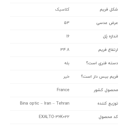
شکل فریم
کلاسیک
عرض عدسی
53
اندازه پُل
16
ارتفاع فریم
34.8
دسته فنری است؟
بله
فریم بیس دار است؟
خیر
محصول کشور
France
توزیع کننده
Bina optic – Iran – Tehran
کد محصول
EXALTO-36K022