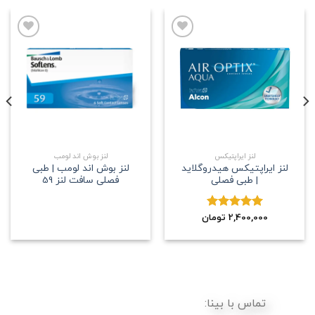
علاقه
علاقه
مندی
مندی
لنز ایراپتیکس
لنز بوش اند لومب
لنز ایراپتیکس هیدروگلاید
لنز بوش اند لومب | طبی
| طبی فصلی
فصلی سافت لنز 59
2,400,000
نمره
5.00
تومان
از 5
تماس با بینا: