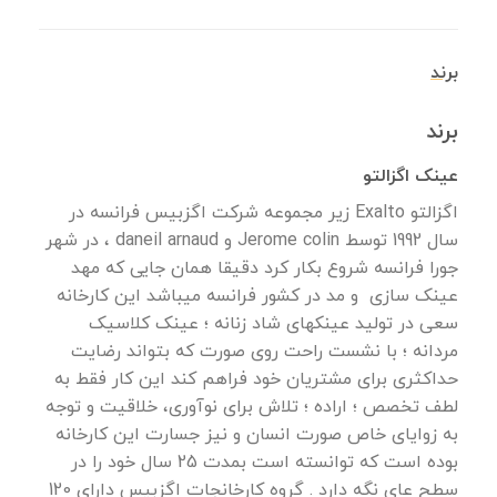
برند
برند
عینک اگزالتو
اگزالتو Exalto زیر مجموعه شرکت اگزبیس فرانسه در
سال 1992 توسط Jerome colin و daneil arnaud ، در شهر
جورا فرانسه شروع بکار کرد دقیقا همان جایی که مهد
عینک سازی و مد در کشور فرانسه میباشد این کارخانه
سعی در تولید عینکهای شاد زنانه ؛ عینک کلاسیک
مردانه ؛ با نشست راحت روی صورت که بتواند رضایت
حداکثری برای مشتریان خود فراهم کند این کار فقط به
لطف تخصص ؛ اراده ؛ تلاش برای نوآوری، خلاقیت و توجه
به زوایای خاص صورت انسان و نیز جسارت این کارخانه
بوده است که توانسته است بمدت 25 سال خود را در
سطح عای نگه دارد . گروه کارخانجات اگزبیس دارای 120