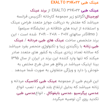
عینک طبی EXALTO 36K022
عینک طبی
EXALTO 36K022
از
برند عینک
اورجینال
اگزالتو زیر مجموعه کارخانه اگزبیس فرانسه
میباشد که مفتخر به دریافت جوایز متعدد طراحی عینک
و استفاده از ایده های خلاقانه در نمایشگاه سیلمو
(
Silmo )
در سالهای 2017 – 2018 – 2019 شده است ؛ این
برند متخصص ساخت
عینک های طبی مردانه
/
عینک
طبی زنانه
با رنگبندی زیبا و تکنولوژِی منحصر بفرد میباشد
که سالانه تعداد زیادی عینک به کشور های متعدد صادر
میکند که تنها وارد کننده این برند در ایران از سال 1395
بینا اپتیک میباشد در واقع هر مدل طرح مختص به
خودش را دارد و ویژگی متفاوتی به صورت شما میدهد
.
این فریم طبی از مجموعه
عینک طبی کلاسیک
مردانه و
زنانه میباشد که بدلیل ارتفاع بلند فریم ؛ نصب انواع
عدسی پرگرسیو
،
عدسی بایفوکال
، انواع
عدسی طبی
تکدید روی آن توصیه میگردد
.