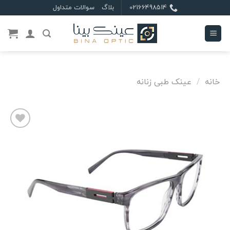
Ski
02166498514
بلاگ
سوالات متداول
t
conten
خانه
/
عینک طبی زنانه
علاقه
مندی