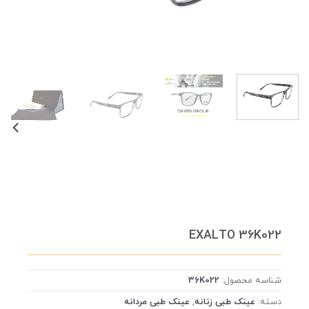
EXALTO 36K022
شناسه محصول:
36K022
دسته:
عینک طبی زنانه
,
عینک طبی مردانه