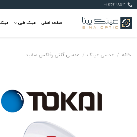
Ski
02166498514
t
conten
صفحه اصلی
عینک طبی
عینک 
خانه
/
عدسی عینک
/
عدسی آنتی رفلکس سفید