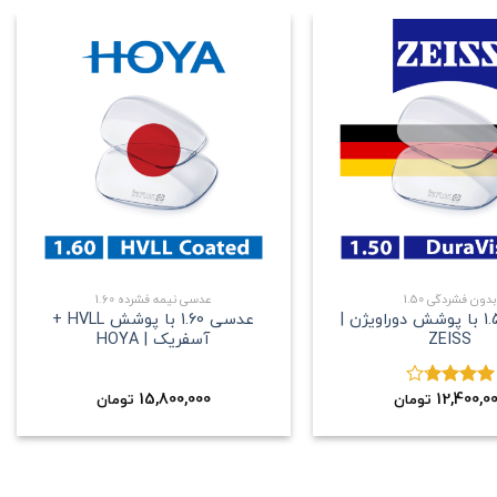
علاقه
علاقه
مندی
مندی
+
+
بدون فشردگی 1.50
عدسی نیمه فشرده 1.60
عدسی 1.50 با پوشش دوراویژن |
عدسی 1.60 با پوشش HVLL +
ZEISS
آسفریک | HOYA
15,800,000
12,400,0
نمره
تومان
تومان
3.67
از
5