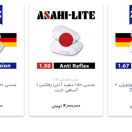
علاقه
علاقه
مندی
مندی
+
+
بدون فشردگی 1.50
ش دوراویژن +
عدسی 1.50 سفید آنتی رفلکس |
آساهی لایت
00
4,000,000
ن
تومان