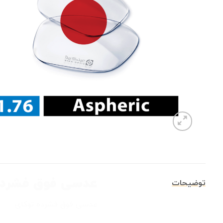
عدسی فوق فشرده
توضیحات
عدسی فوق فشرده توکای