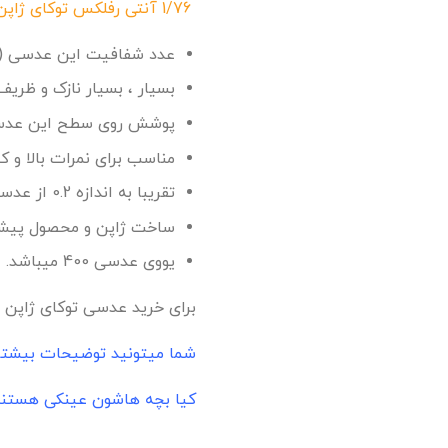
1/76 آنتی رفلکس توکای ژاپن | TOKAI
عدد شفافیت این عدسی ( ABBE NUMBER) 30 میباشد در حالیکه در عدسیهای 1.74 عدد آبه 33 میبا
بسیار ، بسیار نازک و ظریف
پوشش روی سطح این عدسی PGC ، مخفف سوپر پاور شیلد میباشد یا همان سوپر اولترا هیدروفویبک و ضد خ
مناسب برای نمرات بالا و
تقریبا به اندازه 0.2 از عدسی 1.74 نازک تر میباشد ، البته در نمرات خیلی بالا
ساخت ژاپن و محصول پیشر
یووی عدسی 400 میباشد.
برای خرید عدسی توکای ژاپن تع
شما میتونید توضیحات بیشتر ر
کیا بچه هاشون عینکی هستند !