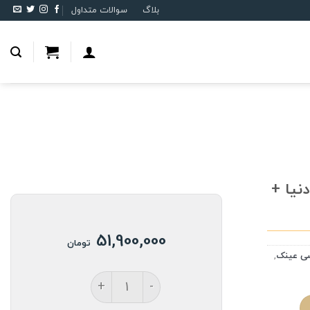
بلاگ
سوالات متداول
 ترین دنیا +
51,900,000
تومان
ی عینک
,
TOKAI | عدسی 1.76 نازک ترین دنیا + آسفریک عدد