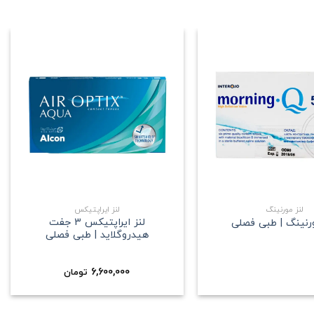
علاقه
علاقه
مندی
مندی
+
+
لنز مورنینگ
لنز ایراپتیکس
لنز ایراپتیکس 3 جفت
ورنینگ | طبی فصلی
هیدروگلاید | طبی فصلی
6,600,000
تومان