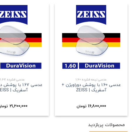
علاقه
مندی
+
عدسی نیمه فشرده 1.60
عدسی فشرده 1.67
عدسی 1.60 با پوشش دوراویژن +
عدسی 1.67 با پوش
آسفریک | ZEISS
آسفریک | ZEISS
21,200,000
16,800,000
تومان
توما
محصولات پربازدید