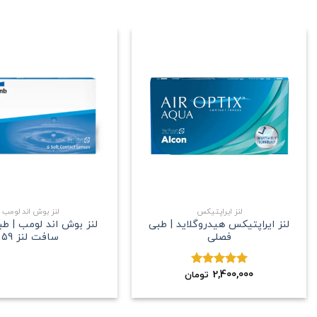
علاقه
مندی
+
لنز ایراپتیکس
لنز بوش اند لومب
لنز ایراپتیکس هیدروگلاید | طبی
لنز بوش اند لومب | ط
فصلی
سافت لنز 59
2,400,000
نمره
5.00
تومان
از 5