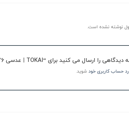
ل نوشته نشده است.
سال می کنید برای “TOKAI | عدسی 1.76 نازک ترین دنیا + آسفریک”
رد حساب کاربری خود
شوید.