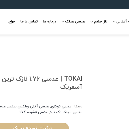
آفتابی
لنز چشم
عدسی عینک
درباره ما
تماس با ما
حراج
TOKAI | عدسی 1.76 نازک
آسفریک
علاقه
مندی
دسته:
عدسی توکای
,
عدسی آنتی رفلکس سفید
,
عدس
عدسی عینک تک دید
,
عدسی فشرده 1.74
بارگزاری نسخه پزشک