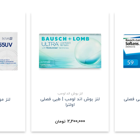
علاقه
علاقه
مندی
مندی
+
+
لنز بوش اند لومب
بی فصلی
لنز بوش اند لومب | طبی فصلی
لنز م
اولترا
2,200,000
تومان