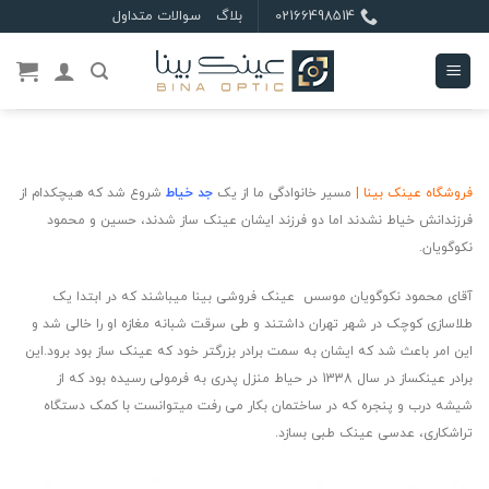
Ski
02166498514
بلاگ
سوالات متداول
t
conten
فروشگاه آنلاین عینک بینا
فروشگاه عینک بینا |
مسیر خانوادگی ما از یک
جد خیاط
شروع شد که هیچکدام از
فرزندانش خیاط نشدند اما دو فرزند ایشان عینک ساز شدند، حسین و محمود
نکوگویان.
آقای محمود نکوگویان موسس عینک فروشی بینا میباشند که در ابتدا یک
طلاسازی کوچک در شهر تهران داشتند و طی سرقت شبانه مغازه او را خالی شد و
این امر باعث شد که ایشان به سمت برادر بزرگتر خود که عینک ساز بود برود.
این
برادر عینکساز در سال 1338 در حیاط منزل پدری به فرمولی رسیده بود که از
شیشه درب و پنجره که در ساختمان بکار می رفت میتوانست با کمک دستگاه
تراشکاری، عدسی عینک طبی بسازد.