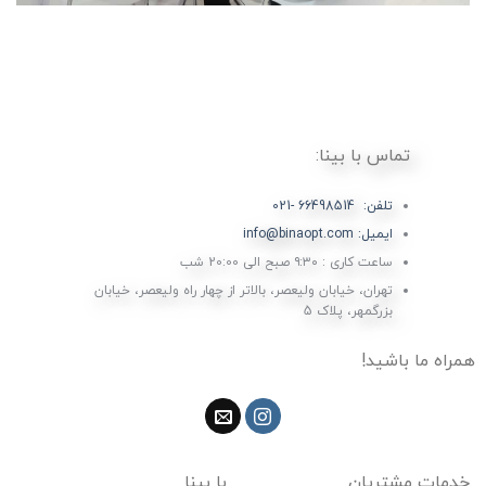
تماس با بینا:
تلفن: 66498514 -021
ایمیل: info@binaopt.com
ساعت کاری : ۹:۳۰ صبح الی 20:00 شب
تهران، خیابان ولیعصر، بالاتر از چهار راه ولیعصر، خیابان
بزرگمهر، پلاک 5
همراه ما باشید!
خدمات مشتریان
با بینا