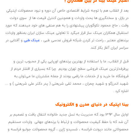
اعتبار عینک بینا در بین همکاران !
بعد از انقلاب هم با توجه شرایط اقتصادی خاص آن دوره و نبود محصولات اپتیکی
در بازار، و سختگیری ها بحث واردات و همچنین کنترل قیمت ها از سوی دولت
وقت ، حاج محمود نکوگویان پیشنهادی را به هم صنفی های خود میدهند که مورد
استقبال همکاران عینک ساز قرار میگرد تا تعاونی عینک سازان ایران بمنظور واردات
برندهای معتبر ، راحت تر کردن شبکه فروش عدسی طبی ،
عینک طبی
و آفتابی در
سراسر ایران آغاز بکار کند.
قبل از انقلاب، ما با استفاده از بهترین برندهای اورپایی یکی از محبوب ترین و
پرطرفدارترین عینک فروشی سطح تهران بودیم چرا که بسیاری از اقشار مردم از
فروشگاه ما خرید و از خدمات ما راضی بودند از جمله مشتریان ما می‌توان به
شهید اندرزگو و شهید چمران ، محمد تقی شریعتی ( پدر دکتر علی شریعتی ) و …
اشاره کرد .
بینا اپتیک در دنیای مدرن و الکترونیک
اوایل سال ۱۳۹۳ بود که مدیریت به نسل جدید خانواده انتفال یافت و تصمیم بر
آن شد که با حفظ کیفیت محصولات و ارتباط با برندهای جهانی واردات مستقیم
محصولاتی مانند دپونت فرانسه ، شسیدو ژاپن ، گروه محصولات جولبو فرانسه و