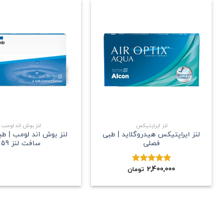
علاقه
مندی
+
لنز ایراپتیکس
لنز بوش اند لومب
لنز ایراپتیکس هیدروگلاید | طبی
لنز بوش اند لومب | ط
فصلی
سافت لنز 59
2,400,000
نمره
5.00
تومان
از 5