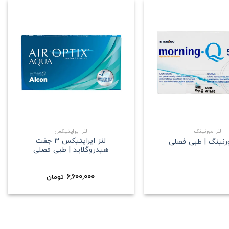
علاقه
علاقه
مندی
مندی
+
+
لنز مورنینگ
لنز ایراپتیکس
لنز ایراپتیکس 3 جفت
ورنینگ | طبی فصلی
هیدروگلاید | طبی فصلی
6,600,000
تومان