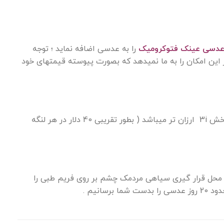
دسی عینک فتوکرومیک
را به عدسی اضافه نماید ؛ توجه
این امکان را به ما نمیدهد که بصورت پیوسته قیمتهای خود
همانطور که قبلا گفته شد لایف استایل ها در حال حاضر به دو بخش 3 و 3i تقسیم میشوند که بخش 3i ارزان تر میباشد ( بطور تقریبی 40 دلار در هر لنگه
محل قرار گیری سیاهی مردمک چشم بر روی فریم طبی را
انیم .