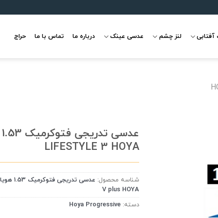
آفتابی
لنز چشم
عدسی عینک
درباره ما
تماس با ما
حراج
H
عدس
LIFESTYLE 3 HOYA
علاقه
مندی
شناسه محصول:
V plus HOYA
دسته:
Hoya Progressive