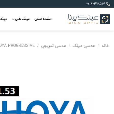
Ski
02166498514
t
conten
صفحه اصلی
عینک طبی
عینک 
خانه
/
عدسی عینک
/
عدسی تدریجی
/
OYA PROGRESSIVE