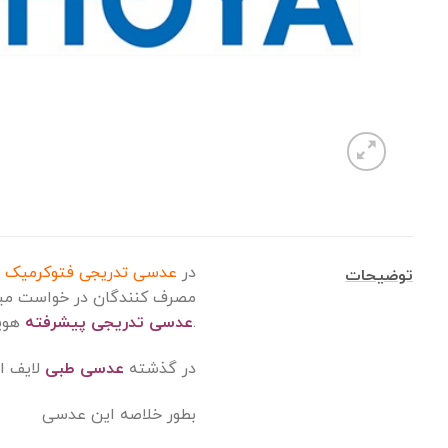
در
عدسی تدریجی فتوکرمیک 1.53 هویا Lifestyle 3 HOYA
توضیحات
مصرف کنندگان در خواست میشود
.
عدسی تدریجی پیشرفته
هویا
در گذشته
عدسی طبی
لایف استایل به دو
بطور خلاصه این عدسی