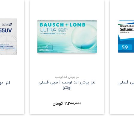
علاقه
علاقه
مندی
مندی
+
+
لنز بوش اند لومب
بی فصلی
لنز بوش اند لومب | طبی فصلی
لنز م
اولترا
2,200,000
تومان