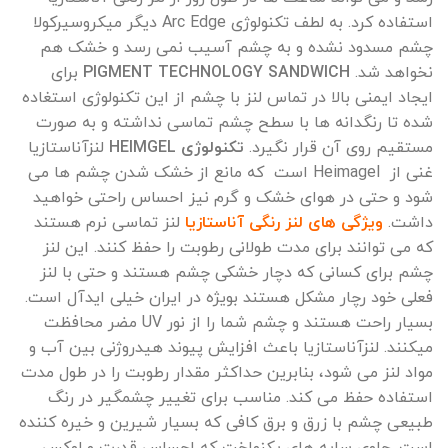
استفاده کرد. به لطف تکنولوژی Arc Edge دیگر میکروسیرکولا
چشم مسدود نشده و به چشم آسیب نمی رسد و خشک هم
نخواهد شد.
PIGMENT TECHNOLOGY SANDWICH
برای
ایجاد ایمنی بالا در تماس لنز با چشم از این تکنولوژی استغاده
شده تا رنگدانه ها با سطح چشم تماسی نداشته و به صورت
مستقیم روی آن قرار نگیرد.
تکنولوژی HEIMGEL
لنزآناستازیا
غنی از Heimagel است که مانع از خشک شدن چشم ها می
شود و حتی در هوای خشک و گرم نیز احساس راحتی خواهید
داشت.
ویژگی های لنز رنگی آناستازیا
لنز تماسی نرم هستند
که می توانند برای مدت طولانی رطوبت را حفظ کنند. این لنز
چشم برای کسانی که دچار خشکی چشم هستند و حتی با لنز
فعلی خود رچار مشکل هستند بویژه در ایران خیلی ایدآل است.
بسیار راحت هستند و چشم شما را از نور UV مضر محافظت
میکنند. لنزآناستازیا باعث افزایش پیوند هیدروژنی بین آب و
مواد لنز می شود، بنابرین حداکثر مقدار رطوبت را در طول مدت
استفاده حفظ می کند. مناسب برای تغییر چشمگیر در رنگ
طبیعی چشم با زرق و برق کافی که بسیار شیرین و خیره کننده