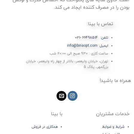
است. حاوی سایه های یکنواخت که احساس قدرت و لوکس
بودن را در مصرف کننده ایجاد می کند.
تماس با بینا:
تلفن: 66498514 -021
ایمیل: info@binaopt.com
ساعت کاری : ۹:۳۰ صبح الی 20:00 شب
تهران، خیابان ولیعصر، بالاتر از چهار راه ولیعصر، خیابان
بزرگمهر، پلاک 5
همراه ما باشید!
خدمات مشتریان
با بینا
شرایط و ضوابط
همکاری در فروش