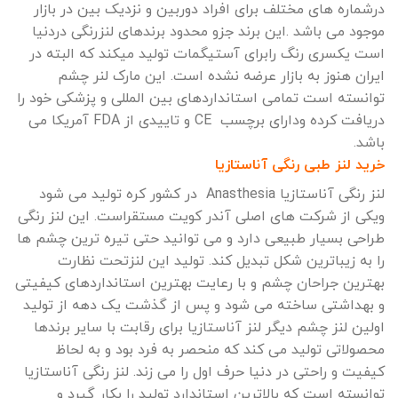
درشماره های مختلف برای افراد دوربین و نزدیک بین در بازار
موجود می باشد .این برند جزو محدود برندهای لنزرنگی دردنیا
است یکسری رنگ رابرای آستیگمات تولید میکند که البته در
ایران هنوز به بازار عرضه نشده است. این مارک لنر چشم
توانسته است تمامی استانداردهای بین المللی و پزشکی خود را
دریافت کرده ودارای برچسب CE و تاییدی از FDA آمریکا می
باشد.
خرید لنز طبی رنگی آناستازیا
لنز رنگی آناستازیا Anasthesia در کشور کره تولید می شود
ویکی از شرکت های اصلی آندر کویت مستقراست. این لنز رنگی
طراحی بسیار طبیعی دارد و می توانید حتی تیره ترین چشم ها
را به زیباترین شکل تبدیل کند. تولید این لنزتحت نظارت
بهترین جراحان چشم و با رعایت بهترین استانداردهای کیفیتی
و بهداشتی ساخته می شود و پس از گذشت یک دهه از تولید
اولین لنز چشم دیگر لنز آناستازیا برای رقابت با سایر برندها
محصولاتی تولید می کند که منحصر به فرد بود و به لحاظ
کیفیت و راحتی در دنیا حرف اول را می زند. لنز رنگی آناستازیا
توانسته است که بالاترین استاندارد تولید را بکار گیرد و