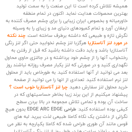
همیشه تللاش کرده است تا این صنعت را به سمت تولید
بهترین محصولات هدایت نماید. اکنون در تمام منطقه
خاورمیانه و بخصوص ایران زیبایی را برای چشم مصرف کننده به
ارمغان آورد و تمام کمبودهای دنیای مد و زیبای را به وسیله
نگرش تازه و طبیعی که داشته برطرف ساخته است.
چند نکته
در مورد لنز آناستازیا
هرگزبا لنز چشم نخوابید حتی اگر لنز رنگی
آناستازیا باشد و باید دقت داشته باشید که قبل از رفتن به
رختخواب آنها را از چشم خود برداشته و در جالنزی حاوی محاول
نگهداری کنید و در صورتی که لنز یکبار مصرف روزانه نباشند روز
بعد می توانید ار آنها استفاده کنید. به طورخاص باید از محلول
لنز نرم استفاده کنید. تعدادی از انها را می توانید از صفحه
خرید محلول لنز سفارش دهید.
چرا لنز آناستازیا خوب است ؟
پیشنهاد میکنیم از این برند زیبا بخاطر حساسیتهای که در
ساخت آن بوده و تمامی تلاش مجموعه در بالا بردن سطح
کیفی بوده استفاده کنید:
طراحی EDGE ARC EDGE
بدون هیچ
نگرانی از داشتن یک نکاه کاملا طبیعی لذت ببرید. لبه های
قوس مانند آن طوری طراحی شده که کاملا یکپارچه به نظر می
رسد و می تواند ساعت ها در طول روز از لنز رنگی آناستازیا