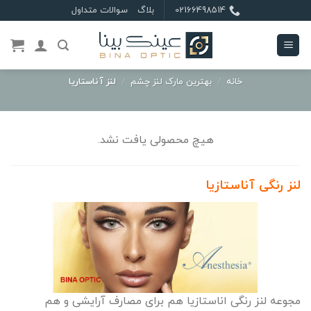
Ski
02166498514
بلاگ
سوالات متداول
t
conten
خانه
/
بهترین مارک لنز چشم
/
لنز آناستاریا
هیچ محصولی یافت نشد.
لنز رنگی آناستازیا
مجوعه لنز رنگی اناستازیا هم برای مصارف آرایشی و هم