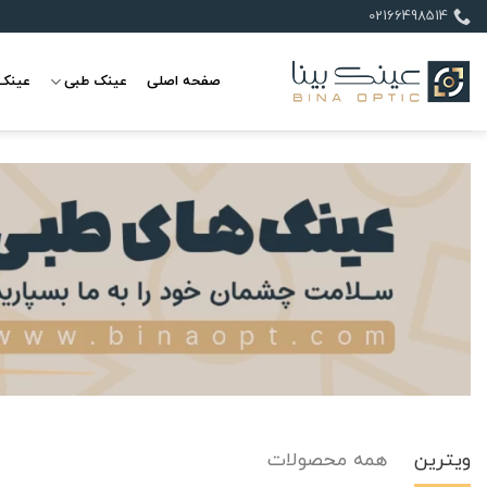
Ski
02166498514
t
conten
صفحه اصلی
عینک طبی
عینک 
ویترین
همه محصولات