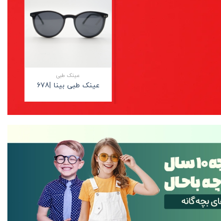
علاقه
مندی
+
عینک طبی
عینک طبی بینا |678