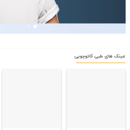
عینک های طبی کائوچویی
علاقه
علاقه
مندی
مندی
+
+