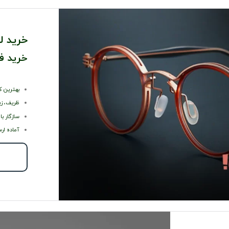
خرید ل
خرید ف
بهترین ک
ظریف، زی
سازگار با
آماده ارس