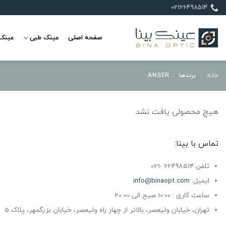
Ski
02166498514
t
conten
صفحه اصلی
عینک طبی
عینک 
خانه
/
برندها
/
ANSER
هیچ محصولی یافت نشد.
تماس با بینا:
تلفن:66498514 -021
ایمیل:
info@binaopt.com
ساعت کاری : 10:00 صبح الی 20.00
تهران، خیابان ولیعصر، بالاتر از چهار راه ولیعصر، خیابان بزرگمهر، پلاک 5