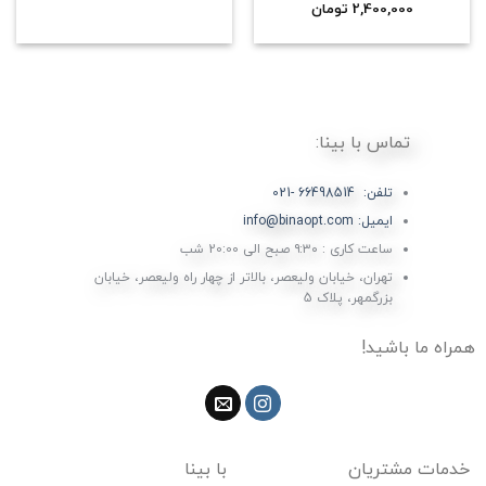
2,400,000
نمره
5.00
تومان
از 5
تماس با بینا:
تلفن: 66498514 -021
ایمیل: info@binaopt.com
ساعت کاری : ۹:۳۰ صبح الی 20:00 شب
تهران، خیابان ولیعصر، بالاتر از چهار راه ولیعصر، خیابان
بزرگمهر، پلاک 5
همراه ما باشید!
خدمات مشتریان
با بینا