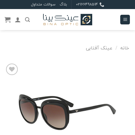
Ski
02166498514
بلاگ
سوالات متداول
t
conten
خانه
/
عینک آفتابی
علاقه
مندی