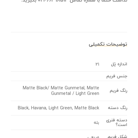
نداشت حتما با شماره تماس 66498514-021 بگیرید.
توضیحات تکمیلی
اندازه پُل
21
جنس فریم
Matte Black/ Matte Gunmetal, Matte
رنگ فریم
Gunmetal / Light Green
رنگ دسته
Black, Havana, Light Green, Matte Black
دسته فنری
بله
است؟
شکل فریم
مربعی