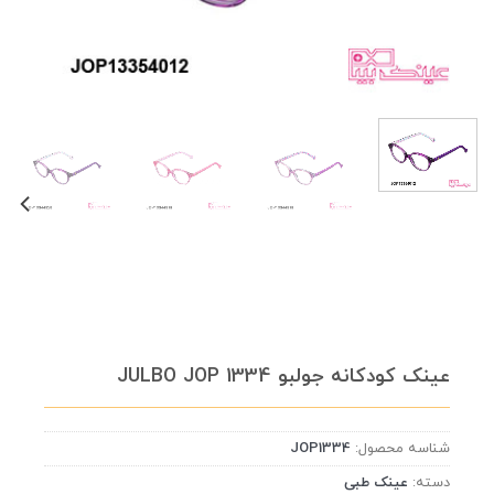
عینک کودکانه جولبو JULBO JOP 1334
شناسه محصول:
JOP1334
دسته:
عینک طبی