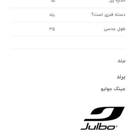
اندازه پُل
15
دسته فنری است؟
بله
طول عدسی
35
برند
برند
عینک جولبو