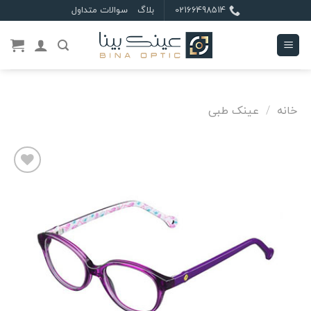
Ski
02166498514
بلاگ
سوالات متداول
t
conten
خانه
/
عینک طبی
علاقه
مندی