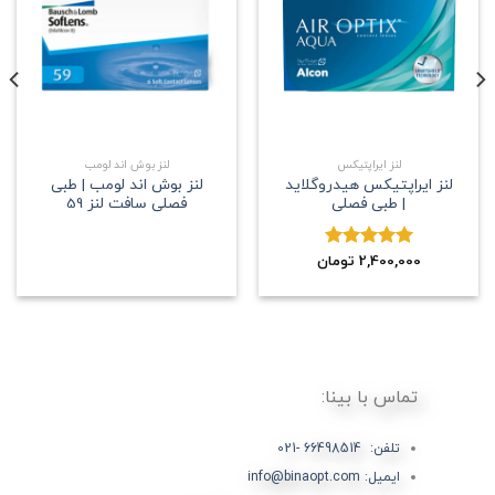
علاقه
علاقه
مندی
مندی
لنز ایراپتیکس
لنز بوش اند لومب
لنز ایراپتیکس هیدروگلاید
لنز بوش اند لومب | طبی
| طبی فصلی
فصلی سافت لنز 59
2,400,000
نمره
5.00
تومان
از 5
تماس با بینا:
تلفن: 66498514 -021
ایمیل: info@binaopt.com