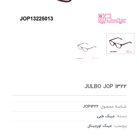
JULBO JOP 1322
شناسه محصول:
JOP1322
دسته:
عینک طبی
برچسب:
عینک اورجینال