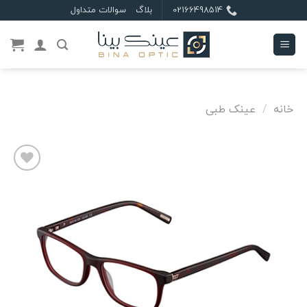
Ski
02166498514
بلاگ
سوالات متداول
t
conten
خانه
/
عینک طبی
علاقه
مندی