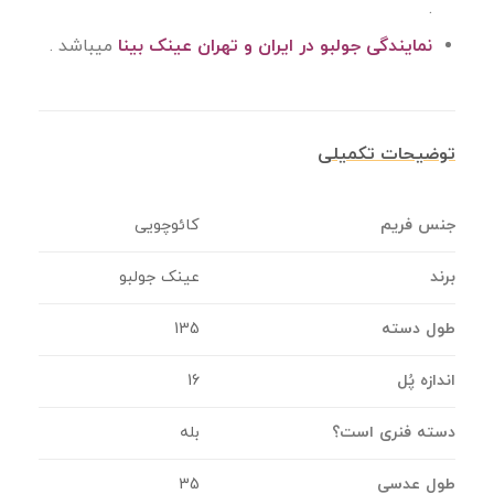
.
نمایندگی جولبو در ایران و تهران عینک بینا
میباشد .
توضیحات تکمیلی
جنس فریم
کائوچویی
برند
عینک جولبو
طول دسته
135
اندازه پُل
16
دسته فنری است؟
بله
طول عدسی
35