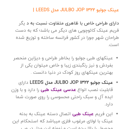
عینک جولبو JULBO JOP 1322 مدل LEEDS
|
دارای طراحی خاص با ظاهری متفاوت نسبت به د
یگر
فریم عینک کائوچویی های دیگر می باشد؛ که به دست
طراحان شهر جورا در کشور فرانسه ساخته و توزیع شده
است.
عینکهای طبی جولبو را بخاطر طراحی و دیزاین منحصر
بفردش و نیز رنگبندی زیبا و خاص میتوان یکی از
بهترین عینکهای روز کودک در دنیا دانست .
عینک جولبو JULBO JOP 1322 مدل LEEDS
دارای
قابلیت نصب انواع
عدسی عینک طبی
را دارد و با وزن
ایده آل و سبک راحتی محسوسی را روی صورت شما
دارد.
این فریم
عینک طبی
اتصال دسته عینک به بدنه
عینک با لولای مرغوب فلزی میباشد که استحکام این
محصول را بالا برده است و نمونه این مدل در وب