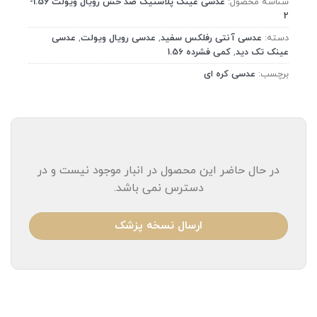
شناسه محصول:
عدسی عینک پلاستیک ضد خش رویال ویولت 1.56-
2
دسته:
عدسی آنتی رفلکس سفید
,
عدسی رویال ویولت
,
عدسی
عینک تک دید
,
کمی فشرده 1.56
برچسب:
عدسی کره ای
در حال حاضر این محصول در انبار موجود نیست و در
دسترس نمی باشد.
ارسال نسخه پزشک