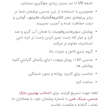
اشعه
UV
تا حد بسیار زیادی جلوگیری مینماید.
همچنین با استفاده از این عدسی چشمان شما در
برابر پرتوهای مضر
الکترومگنتیک مانیتور
، گوشی و
تبلت حفاظت شده و آسیب نمیبیند.
پوشش سوپرهايدروفوبيك یا همان آب گريز و ضد
گرد و غبار که باعث تميز كردن راحت تر لايه انتي
استاتيك مقاوم تر میکند
گروه بندي كامل و نمرات بالا
عدسی 1.56 ؛ رویال ویولت داراي يكسال گارانتي کلیه
پوشش ها,
مناسب براي كاربرد روزانه و بدون خستگي,
ساخت كره
لطفا جهت تسریع فرایند برای
انتخاب بهترین مارک
عدسی عینک طبی
با شماره‌ چشمان خود، با همکاران ما
تماس گرفته و مشورت نمایید.