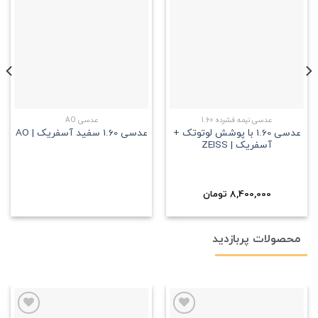
علاقه
علاقه
مندی
مندی
عدسی نیمه فشرده 1.60
عدسی AO
عدسی 1.60 با پوشش لوتوتک +
عدسی 1.60 سفید آسفریک | AO
آسفریک | ZEISS
8,400,000
تومان
محصولات پربازدید