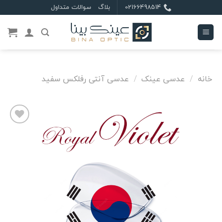
Ski
02166498514
بلاگ
سوالات متداول
t
conten
خانه
/
عدسی عینک
/
عدسی آنتی رفلکس سفید
علاقه
مندی