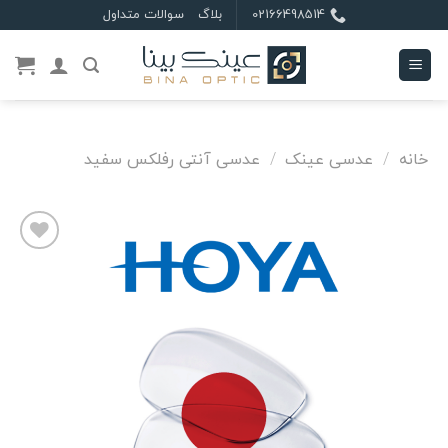
Ski
02166498514
بلاگ
سوالات متداول
t
conten
خانه
/
عدسی عینک
/
عدسی آنتی رفلکس سفید
علاقه
مندی