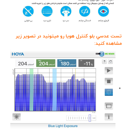
تست عدسي بلو كنترل هويا رو ميتونيد در تصوير زير
مشاهده كنيد: