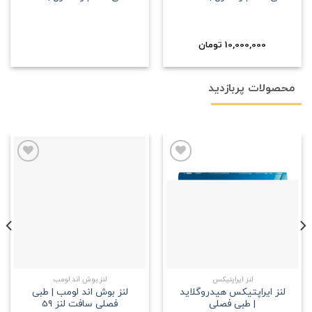
10,000,000
تومان
محصولات پربازدید
علاقه
علاقه
مندی
مندی
لنز ایراپتیکس
لنز بوش اند لومب
لنز ایراپتیکس هیدروگلاید
لنز بوش اند لومب | طبی
| طبی فصلی
فصلی سافت لنز 59