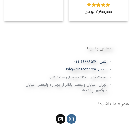
2,400,000
نمره
5.00
تومان
از 5
تماس با بینا:
تلفن: 66498514 -021
ایمیل: info@binaopt.com
ساعت کاری : ۹:۳۰ صبح الی 20:00 شب
تهران، خیابان ولیعصر، بالاتر از چهار راه ولیعصر، خیابان
بزرگمهر، پلاک 5
همراه ما باشید!