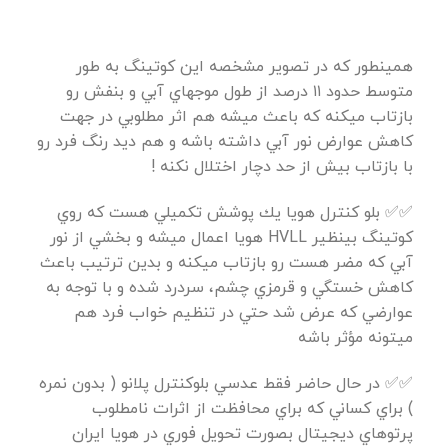
همينطور كه در تصوير مشخصه اين كوتينگ به طور
متوسط حدود ١١ درصد از طول موجهاي آبي و بنفش رو
بازتاب ميكنه كه باعث ميشه هم اثر مطلوبي در جهت
كاهش عوارض نور آبي داشته باشه و هم ديد رنگ فرد رو
با بازتاب بيش از حد دچار اختلال نكنه !
✅✅ بلو كنترل هويا يك پوشش تكميلي هست كه روي
كوتينگ بينظير HVLL هويا اعمال ميشه و بخشي از نور
آبي كه مضر هست رو بازتاب ميكنه و بدين ترتيب باعث
كاهش خستگي و قرمزي چشم، سردرد شده و با توجه به
عوارضي كه عرض شد حتي در تنظيم خواب فرد هم
ميتونه مؤثر باشه
✅✅ در حال حاضر فقط عدسي بلوكنترل پلانو ( بدون نمره
) براي كساني كه براي محافظت از اثرات نامطلوب
پرتوهاي ديجيتال بصورت تحويل فوري در هويا ايران