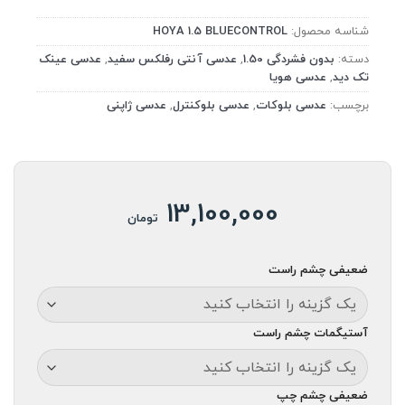
1
امتیاز
3.00
شناسه محصول:
HOYA 1.5 BLUECONTROL
از 5
امتیاز
دسته:
بدون فشردگی 1.50
,
عدسی آنتی رفلکس سفید
,
عدسی عینک
مشتری
تک دید
,
عدسی هویا
برچسب:
عدسی بلوکات
,
عدسی بلوکنترل
,
عدسی ژاپنی
13,100,000
تومان
ضعیفی چشم راست
آستیگمات چشم راست
ضعیفی چشم چپ