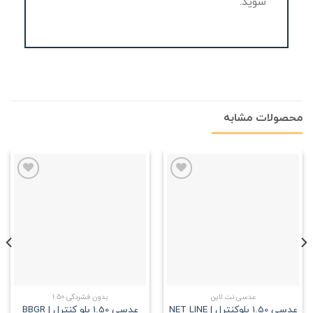
شوید.
محصولات مشابه
علاقه
علاقه
مندی
مندی
عدسی نت لاین
بدون فشردگی 1.50
عدسی 1.50 بلوکنترل | NET LINE
عدسی 1.50 بلو کنترل | BBGR