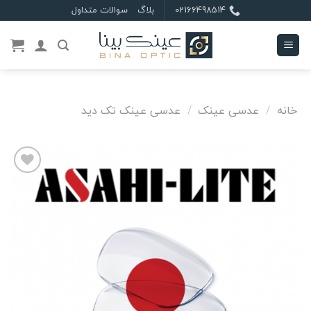
Ski
02166498514
بلاگ
سوالات متداول
t
conten
خانه
/
عدسی عینک
/
عدسی عینک تک دید
علاقه
مندی