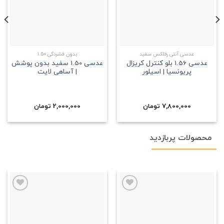
عدسی آنتی رفلکس سفید
بدون فشردگی 1.50
عدسی 1.56 بلو کنترل کریزال
عدسی 1.50 سفید بدون پوشش
پریونسیا | اسیلور
| آساهی لایت
2,000,000
7,800,000
تومان
تومان
محصولات پربازدید
علاقه
علاقه
مندی
مندی