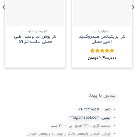
لنز ایراپتیکس
لنز بوش اند لومب
لنز ایراپتیکس هیدروگلاید
لنز بوش اند لومب | طبی
| طبی فصلی
فصلی سافت لنز 59
2,400,000
نمره
5.00
تومان
از 5
تماس با بینا:
تلفن: 66498514 -021
ایمیل: info@binaopt.com
ساعت کاری : ۹:۳۰ صبح الی 20:00 شب
تهران، خیابان ولیعصر، بالاتر از چهار راه ولیعصر، خیابان