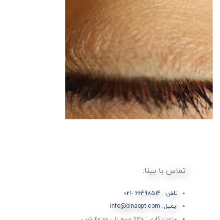
تماس با بینا:
تلفن: 66498514 -021
ایمیل: info@binaopt.com
ساعت کاری : ۹:۳۰ صبح الی 20:00 شب