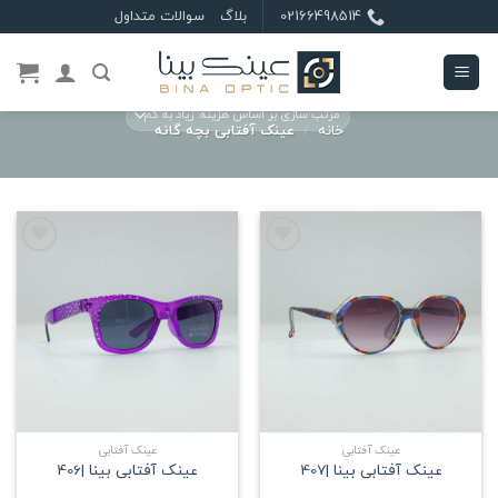
Ski
02166498514
بلاگ
سوالات متداول
t
conten
خانه
/
عینک آفتابی بچه گانه
علاقه
علاقه
مندی
مندی
عینک آفتابی
عینک آفتابی
عینک آفتابی بینا |407
عینک آفتابی بینا |406