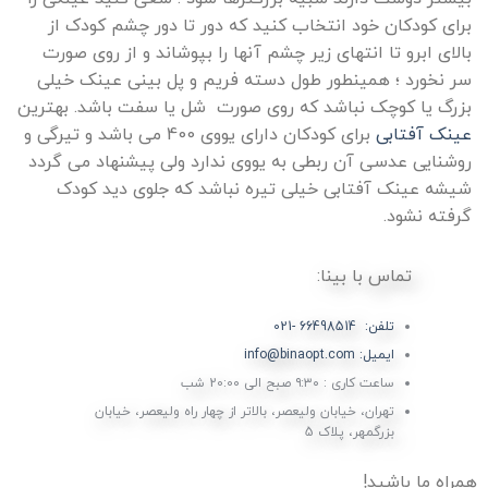
برای کودکان خود انتخاب کنید که دور تا دور چشم کودک از
بالای ابرو تا انتهای زیر چشم آنها را بپوشاند و از روی صورت
سر نخورد ؛ همینطور طول دسته فریم و پل بینی عینک خیلی
بزرگ یا کوچک نباشد که روی صورت شل یا سفت باشد. بهترین
عینک آفتابی
برای کودکان دارای یووی 400 می باشد و تیرگی و
روشنایی عدسی آن ربطی به یووی ندارد ولی پیشنهاد می گردد
شیشه عینک آفتابی خیلی تیره نباشد که جلوی دید کودک
گرفته نشود.
تماس با بینا:
تلفن: 66498514 -021
ایمیل: info@binaopt.com
ساعت کاری : ۹:۳۰ صبح الی 20:00 شب
تهران، خیابان ولیعصر، بالاتر از چهار راه ولیعصر، خیابان
بزرگمهر، پلاک 5
همراه ما باشید!