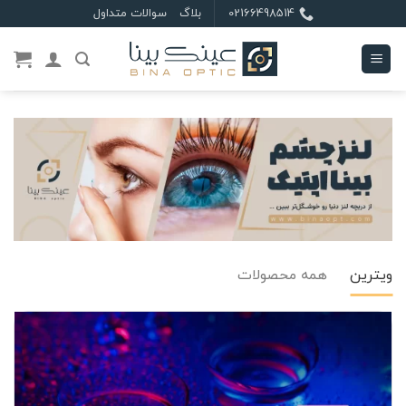
Ski
02166498514
بلاگ
سوالات متداول
t
conten
ویترین
همه محصولات