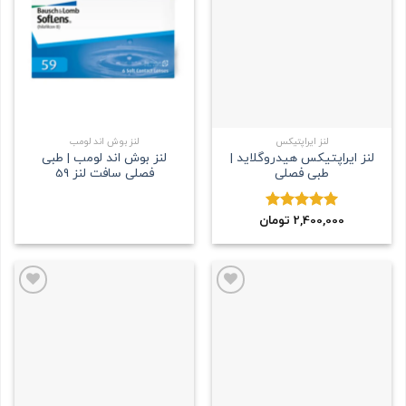
علاقه
علاقه
مندی
مندی
لنز ایراپتیکس
لنز بوش اند لومب
لنز ایراپتیکس هیدروگلاید |
لنز بوش اند لومب | طبی
طبی فصلی
فصلی سافت لنز 59
2,400,000
تومان
نمره
5.00
از 5
علاقه
علاقه
مندی
مندی