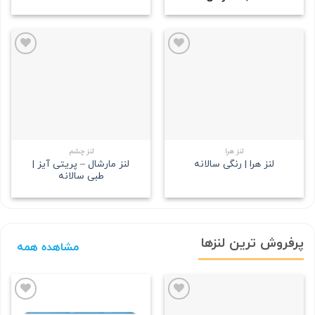
علاقه
علاقه
مندی
مندی
لنز هرا
لنز چشم
لنز مارشال – پریتی آیز |
لنز هرا | رنگی سالانه
طبی سالانه
پرفروش ترین لنزها
مشاهده همه