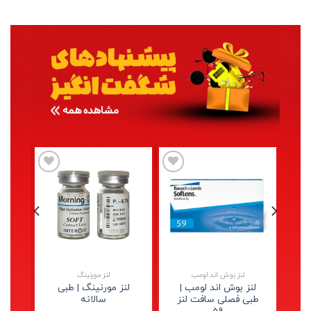
علاقه
علاقه
مندی
مندی
لنز بوش اند لومب
لنز مورنینگ
لنز بوش اند لومب |
لنز مورنینگ | طبی
طبی فصلی سافت لنز
سالانه
هی