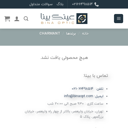
Ski
02166498514
بلاگ
سوالات متداول
t
conten
خانه
/
برندها
/
CHARMANT
هیچ محصولی یافت نشد.
تماس با بینا:
تلفن: 66498514 -021
ایمیل: info@binaopt.com
ساعت کاری : ۹:۳۰ صبح الی 20:00 شب
تهران، خیابان ولیعصر، بالاتر از چهار راه ولیعصر، خیابان
بزرگمهر، پلاک 5