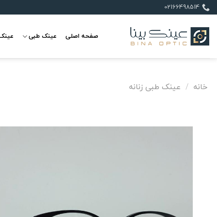
Ski
02166498514
t
conten
صفحه اصلی
عینک طبی
عینک 
خانه
/
عینک طبی زنانه