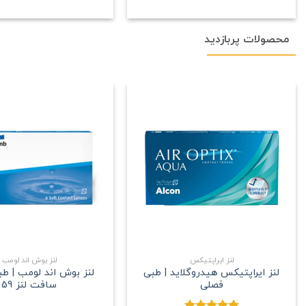
محصولات پربازدید
علاقه
مندی
+
لنز ایراپتیکس
لنز بوش اند لومب
لنز ایراپتیکس هیدروگلاید | طبی
لنز بوش اند لومب | ط
فصلی
سافت لنز 59