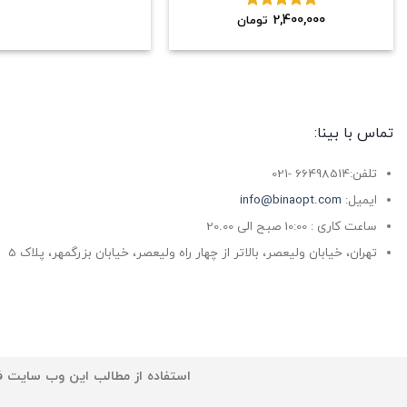
2,400,000
نمره
5.00
تومان
از 5
تماس با بینا:
تلفن:66498514 -021
ایمیل:
info@binaopt.com
ساعت کاری : 10:00 صبح الی 20.00
تهران، خیابان ولیعصر، بالاتر از چهار راه ولیعصر، خیابان بزرگمهر، پلاک 5
استفاده از مطالب این وب سایت فق