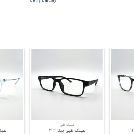
betty barclay
علاقه
علاقه
مندی
مندی
+
+
عینک طبی
عینک طبی بینا |192
عینک