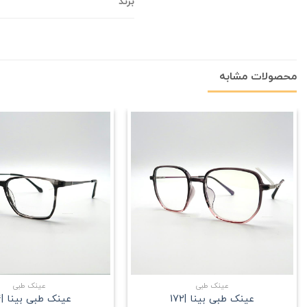
برند
محصولات مشابه
علاقه
مندی
+
عینک طبی
عینک طبی
عینک طبی بینا |172
عینک طبی بینا |194