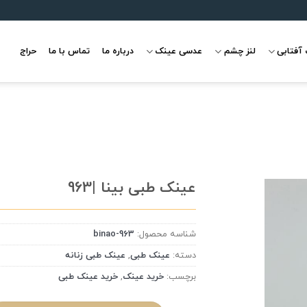
آفتابی
لنز چشم
عدسی عینک
درباره ما
تماس با ما
حراج
عینک طبی بینا |963
شناسه محصول:
binao-963
علاقه
مندی
دسته:
عینک طبی
,
عینک طبی زنانه
برچسب:
خرید عینک
,
خرید عینک طبی