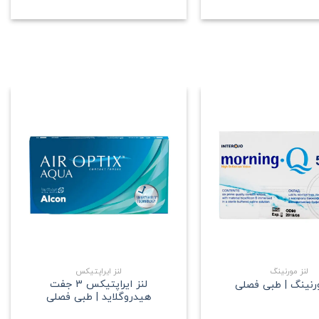
علاقه
علاقه
مندی
مندی
+
+
لنز مورنینگ
لنز ایراپتیکس
لنز ایراپتیکس 3 جفت
ورنینگ | طبی فصلی
هیدروگلاید | طبی فصلی