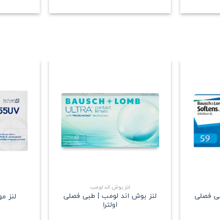
علاقه
علاقه
مندی
مندی
+
+
لنز بوش اند لومب
بی فصلی
لنز بوش اند لومب | طبی فصلی
لنز م
اولترا