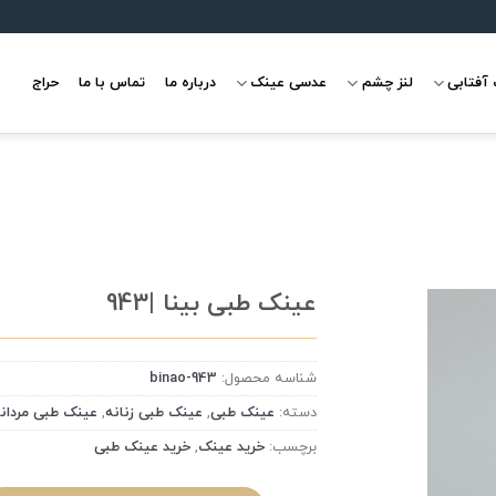
آفتابی
لنز چشم
عدسی عینک
درباره ما
تماس با ما
حراج
عینک طبی بینا |943
شناسه محصول:
binao-943
علاقه
مندی
دسته:
عینک طبی
,
عینک طبی زنانه
,
عینک طبی مردان
برچسب:
خرید عینک
,
خرید عینک طبی