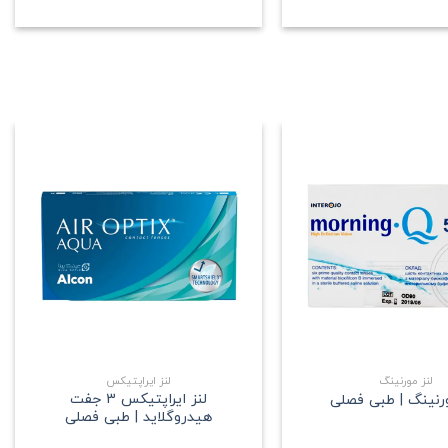
علاقه
علاقه
مندی
مندی
+
+
لنز مورنینگ
لنز ایراپتیکس
لنز ایراپتیکس 3 جفت
ورنینگ | طبی فصلی
هیدروگلاید | طبی فصلی