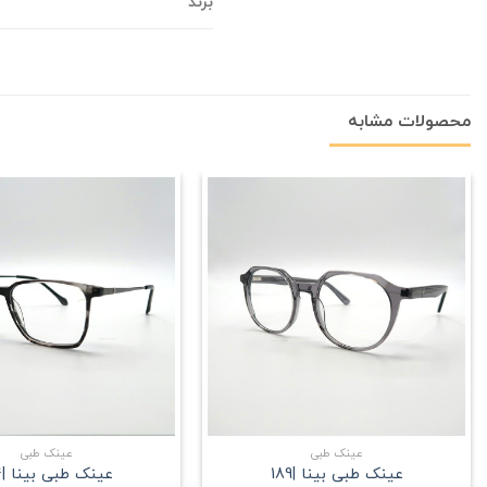
برند
محصولات مشابه
علاقه
مندی
+
عینک طبی
عینک طبی
عینک طبی بینا |189
عینک طبی بینا |194