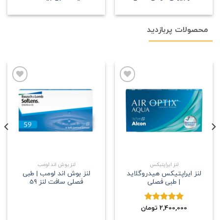
محصولات پربازدید
علاقه
علاقه
مندی
مندی
لنز ایراپتیکس
لنز بوش اند لومب
لنز ایراپتیکس هیدروگلاید
لنز بوش اند لومب | طبی
| طبی فصلی
فصلی سافت لنز 59
2,400,000
نمره
5.00
تومان
از 5