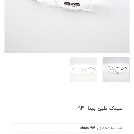
عینک طبی بینا |94
شناسه محصول:
binao-94