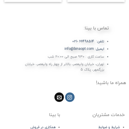
تماس با بینا:
تلفن: 66498514 -021
ایمیل: info@binaopt.com
ساعت کاری : ۹:۳۰ صبح الی 20:00 شب
تهران، خیابان ولیعصر، بالاتر از چهار راه ولیعصر، خیابان
بزرگمهر، پلاک 5
همراه ما باشید!
خدمات مشتریان
با بینا
شرایط و ضوابط
همکاری در فروش