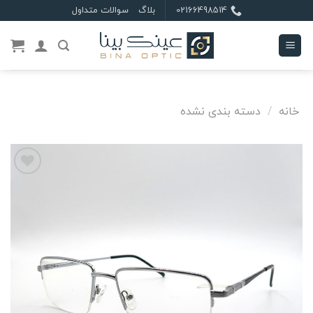
Ski
02166498514
بلاگ
سوالات متداول
t
conten
خانه
/
دسته بندی نشده
علاقه
مندی