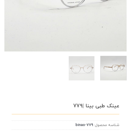
عینک طبی بینا |779
شناسه محصول:
binao-779