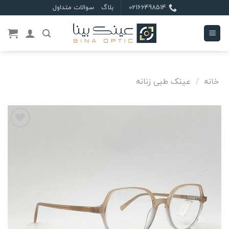
Ski
02166498514
بلاگ
سوالات متداول
t
conten
خانه
/
عینک طبی زنانه
علاقه
مندی