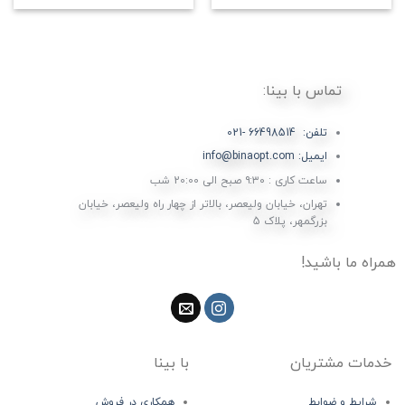
تماس با بینا:
تلفن: 66498514 -021
ایمیل: info@binaopt.com
ساعت کاری : ۹:۳۰ صبح الی 20:00 شب
تهران، خیابان ولیعصر، بالاتر از چهار راه ولیعصر، خیابان
بزرگمهر، پلاک 5
همراه ما باشید!
خدمات مشتریان
با بینا
شرایط و ضوابط
همکاری در فروش