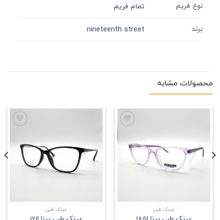
نوع فریم
تمام فریم
برند
nineteenth street
محصولات مشابه
علاقه
علاقه
مندی
مندی
عینک طبی
عینک طبی
عینک طبی بینا |185
عینک طبی بینا |161