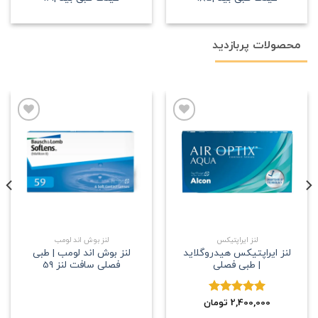
محصولات پربازدید
علاقه
علاقه
مندی
مندی
لنز ایراپتیکس
لنز بوش اند لومب
لنز ایراپتیکس هیدروگلاید
لنز بوش اند لومب | طبی
| طبی فصلی
فصلی سافت لنز 59
2,400,000
نمره
5.00
تومان
از 5