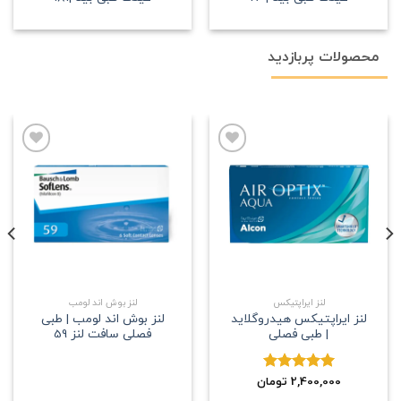
محصولات پربازدید
علاقه
علاقه
مندی
مندی
لنز ایراپتیکس
لنز بوش اند لومب
لنز ایراپتیکس هیدروگلاید
لنز بوش اند لومب | طبی
| طبی فصلی
فصلی سافت لنز 59
2,400,000
نمره
5.00
تومان
از 5