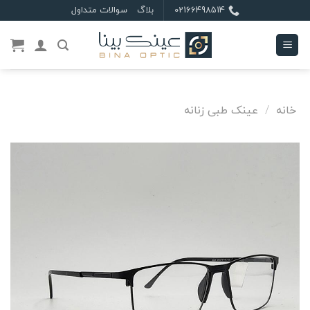
Ski
02166498514
بلاگ
سوالات متداول
t
conten
خانه
/
عینک طبی زنانه
علاقه
مندی