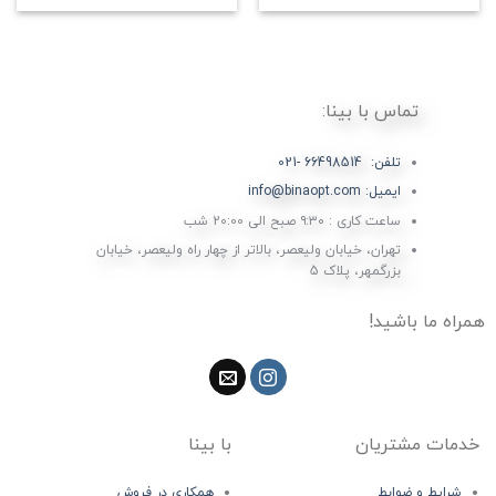
تماس با بینا:
تلفن: 66498514 -021
ایمیل: info@binaopt.com
ساعت کاری : ۹:۳۰ صبح الی 20:00 شب
تهران، خیابان ولیعصر، بالاتر از چهار راه ولیعصر، خیابان
بزرگمهر، پلاک 5
همراه ما باشید!
خدمات مشتریان
با بینا
شرایط و ضوابط
همکاری در فروش