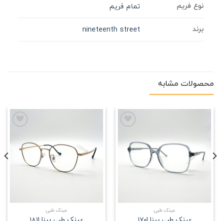
نوع فریم
تمام فریم
برند
nineteenth street
محصولات مشابه
علاقه
علاقه
مندی
مندی
عینک طبی
عینک طبی
عینک طبی بینا |170
عینک طبی بینا |181