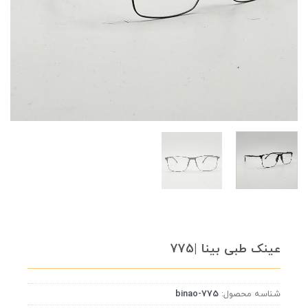
عینک طبی بینا |775
شناسه محصول:
binao-775