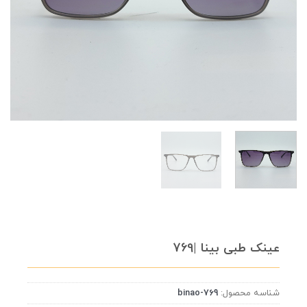
عینک طبی بینا |769
شناسه محصول:
binao-769