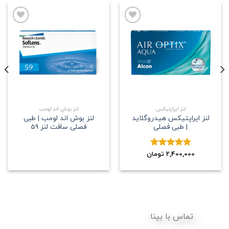
علاقه
علاقه
مندی
مندی
لنز ایراپتیکس
لنز بوش اند لومب
لنز ایراپتیکس هیدروگلاید
لنز بوش اند لومب | طبی
| طبی فصلی
فصلی سافت لنز 59
2,400,000
نمره
5.00
تومان
از 5
تماس با بینا: