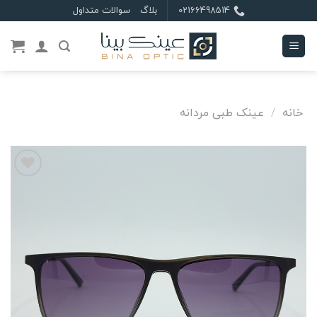
Ski
02166498514
بلاگ
سوالات متداول
t
conten
خانه
/
عینک طبی مردانه
علاقه
مندی