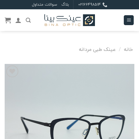
Ski
02166498514
بلاگ
سوالات متداول
t
conten
خانه
/
عینک طبی مردانه
علاقه
مندی