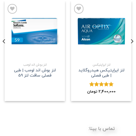
علاقه
علاقه
مندی
مندی
لنز ایراپتیکس
لنز بوش اند لومب
لنز ایراپتیکس هیدروگلاید
لنز بوش اند لومب | طبی
| طبی فصلی
فصلی سافت لنز 59
2,400,000
نمره
5.00
تومان
از 5
تماس با بینا: