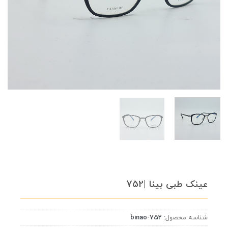
عینک طبی بینا |752
شناسه محصول:
binao-752