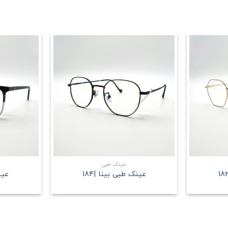
علاقه
علاقه
مندی
مندی
+
+
عینک طبی
عینک طبی بینا |184
عینک