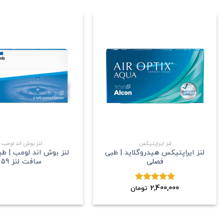
علاقه
مندی
+
لنز ایراپتیکس
لنز بوش اند لومب
لنز ایراپتیکس هیدروگلاید | طبی
لنز بوش اند لومب | ط
فصلی
سافت لنز 59
2,400,000
نمره
5.00
تومان
از 5