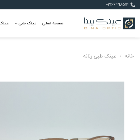
Ski
02166498514
t
conten
صفحه اصلی
عینک طبی
عینک 
خانه
/
عینک طبی زنانه