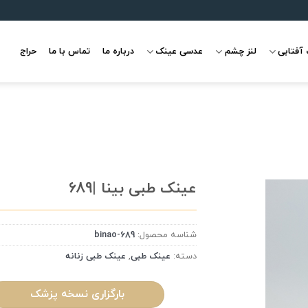
آفتابی
لنز چشم
عدسی عینک
درباره ما
تماس با ما
حراج
عینک طبی بینا |689
شناسه محصول:
binao-689
علاقه
مندی
دسته:
عینک طبی
,
عینک طبی زنانه
بارگزاری نسخه پزشک