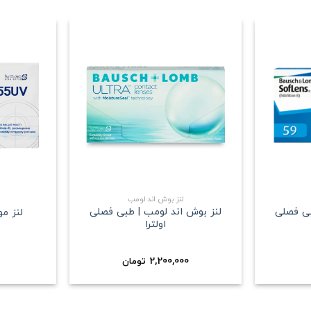
علاقه
علاقه
مندی
مندی
+
+
لنز بوش اند لومب
بی فصلی
لنز بوش اند لومب | طبی فصلی
لنز م
اولترا
2,200,000
تومان