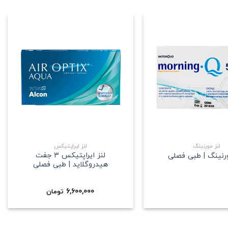
علاقه
علاقه
مندی
مندی
+
+
لنز مورنینگ
لنز ایراپتیکس
لنز ایراپتیکس 3 جفت
ورنینگ | طبی فصلی
هیدروگلاید | طبی فصلی
6,600,000
تومان