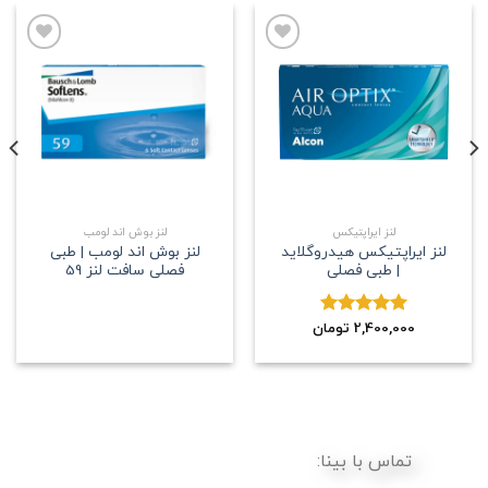
علاقه
علاقه
مندی
مندی
لنز ایراپتیکس
لنز بوش اند لومب
لنز ایراپتیکس هیدروگلاید
لنز بوش اند لومب | طبی
| طبی فصلی
فصلی سافت لنز 59
2,400,000
نمره
5.00
تومان
از 5
تماس با بینا: