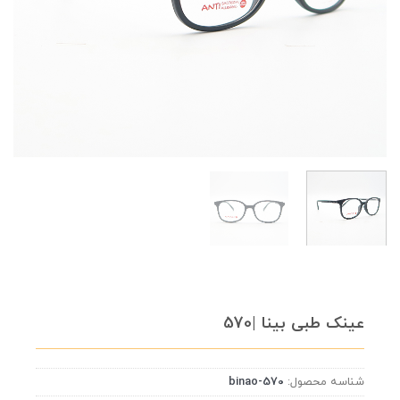
عینک طبی بینا |570
شناسه محصول:
binao-570