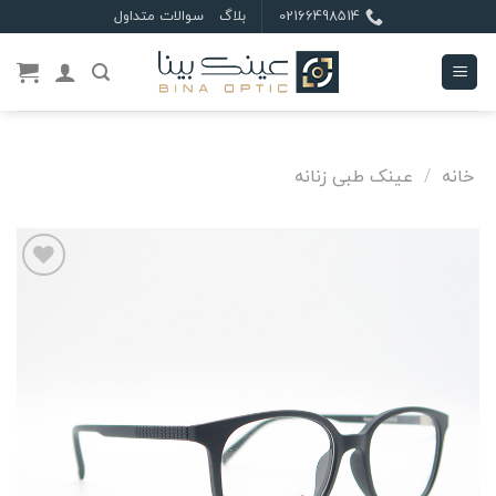
Ski
02166498514
بلاگ
سوالات متداول
t
conten
خانه
/
عینک طبی زنانه
علاقه
مندی