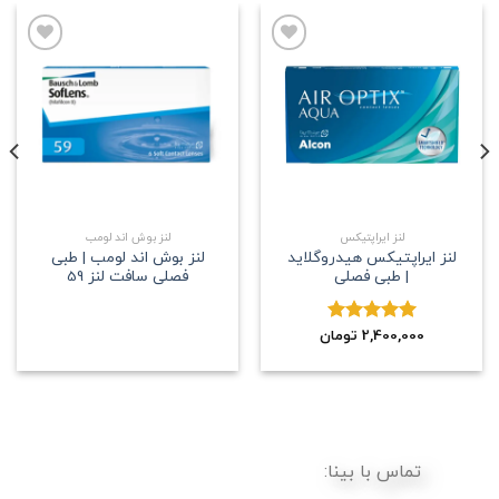
علاقه
علاقه
مندی
مندی
لنز ایراپتیکس
لنز بوش اند لومب
لنز ایراپتیکس هیدروگلاید
لنز بوش اند لومب | طبی
| طبی فصلی
فصلی سافت لنز 59
2,400,000
نمره
5.00
تومان
از 5
تماس با بینا: