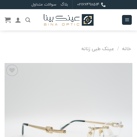
Ski
02166498514
بلاگ
سوالات متداول
t
conten
خانه
/
عینک طبی زنانه
علاقه
مندی