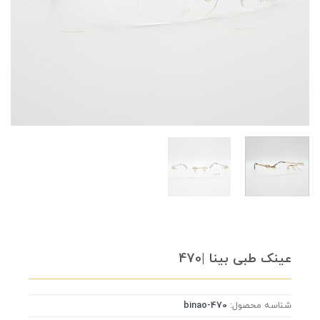
عینک طبی بینا |470
شناسه محصول:
binao-470