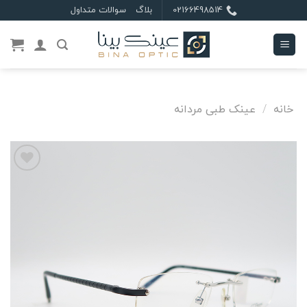
Ski
02166498514
بلاگ
سوالات متداول
t
conten
خانه
/
عینک طبی مردانه
علاقه
مندی