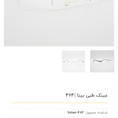
عینک طبی بینا |464
شناسه محصول:
binao-464