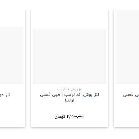
علاقه
علاقه
مندی
مندی
+
+
لنز بوش اند لومب
بی فصلی
لنز بوش اند لومب | طبی فصلی
لنز م
اولترا
2,200,000
تومان