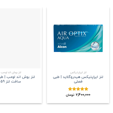
علاقه
مندی
+
لنز ایراپتیکس
لنز بوش اند لومب
لنز ایراپتیکس هیدروگلاید | طبی
لنز بوش اند لومب | ط
فصلی
سافت لنز 59
2,400,000
نمره
5.00
تومان
از 5