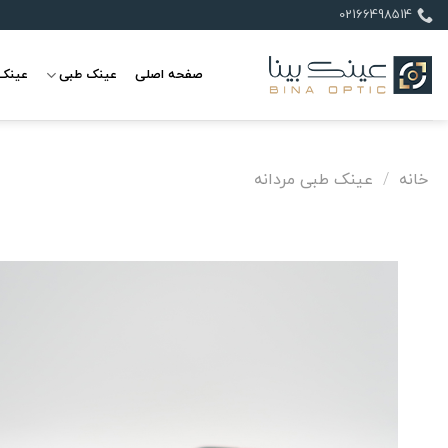
Ski
02166498514
t
conten
صفحه اصلی
عینک طبی
عینک 
خانه
/
عینک طبی مردانه