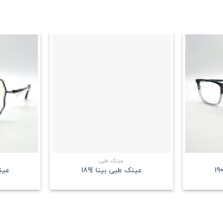
علاقه
علاقه
مندی
مندی
+
+
عینک طبی
عینک طبی بینا |189
عینک