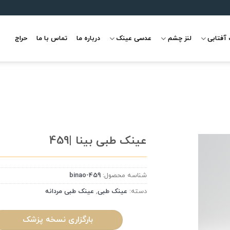
آفتابی
لنز چشم
عدسی عینک
درباره ما
تماس با ما
حراج
عینک طبی بینا |459
شناسه محصول:
binao-459
علاقه
مندی
دسته:
عینک طبی
,
عینک طبی مردانه
بارگزاری نسخه پزشک