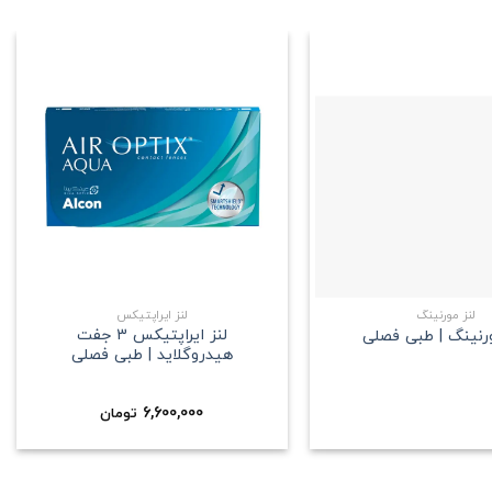
علاقه
علاقه
مندی
مندی
+
+
لنز مورنینگ
لنز ایراپتیکس
لنز ایراپتیکس 3 جفت
ورنینگ | طبی فصلی
هیدروگلاید | طبی فصلی
6,600,000
تومان