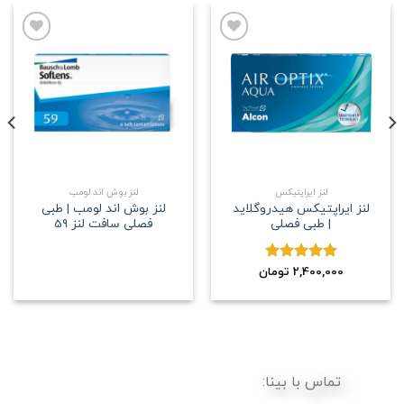
علاقه
علاقه
مندی
مندی
لنز ایراپتیکس
لنز بوش اند لومب
لنز ایراپتیکس هیدروگلاید
لنز بوش اند لومب | طبی
| طبی فصلی
فصلی سافت لنز 59
2,400,000
نمره
5.00
تومان
از 5
تماس با بینا: