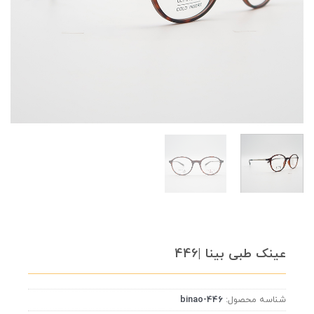
عینک طبی بینا |446
شناسه محصول:
binao-446