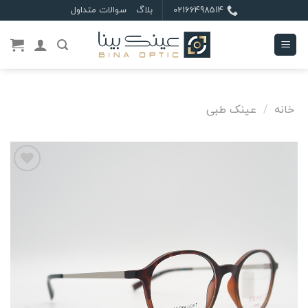
Ski
02166498514
بلاگ
سوالات متداول
t
conten
خانه
/
عینک طبی
علاقه
مندی