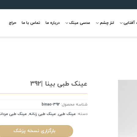
آفتابی
لنز چشم
عدسی عینک
درباره ما
تماس با ما
حراج
عینک طبی بینا |392
شناسه محصول:
binao-392
علاقه
مندی
دسته:
عینک طبی
,
عینک طبی زنانه
,
عینک طبی مردان
بارگزاری نسخه پزشک