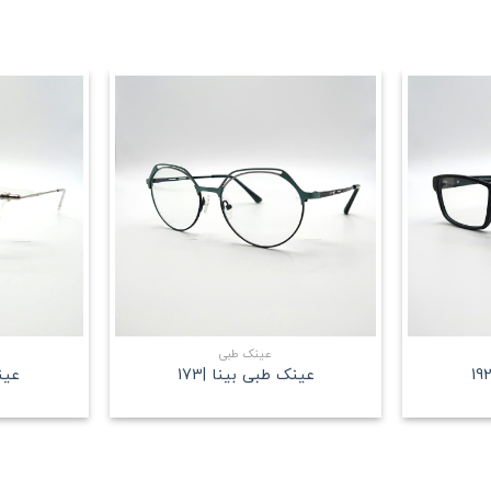
علاقه
علاقه
مندی
مندی
+
+
عینک طبی
عینک طبی بینا |173
عینک