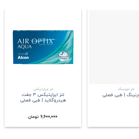
علاقه
علاقه
مندی
مندی
+
+
لنز مورنینگ
لنز ایراپتیکس
لنز ایراپتیکس 3 جفت
ورنینگ | طبی فصلی
هیدروگلاید | طبی فصلی
6,600,000
تومان