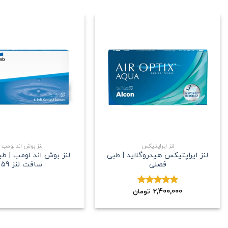
علاقه
مندی
+
لنز ایراپتیکس
لنز بوش اند لومب
لنز ایراپتیکس هیدروگلاید | طبی
لنز بوش اند لومب | ط
فصلی
سافت لنز 59
2,400,000
نمره
5.00
تومان
از 5