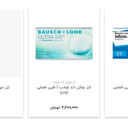
علاقه
علاقه
مندی
مندی
+
+
لنز بوش اند لومب
بی فصلی
لنز بوش اند لومب | طبی فصلی
لنز م
اولترا
2,200,000
تومان