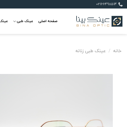
Ski
02166498514
t
conten
صفحه اصلی
عینک طبی
عینک 
خانه
/
عینک طبی زنانه