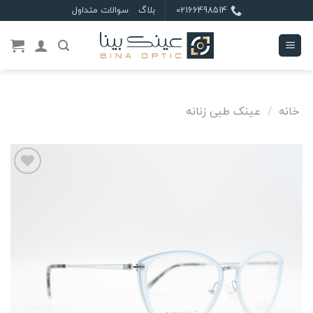
Ski
02166498514
بلاگ
سوالات متداول
t
conten
خانه
/
عینک طبی زنانه
علاقه
مندی