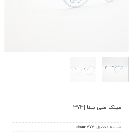
عینک طبی بینا |373
شناسه محصول:
binao-373