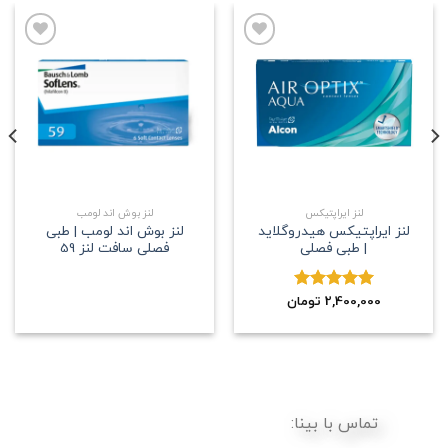
علاقه
علاقه
مندی
مندی
لنز ایراپتیکس
لنز بوش اند لومب
لنز ایراپتیکس هیدروگلاید
لنز بوش اند لومب | طبی
| طبی فصلی
فصلی سافت لنز 59
2,400,000
نمره
5.00
تومان
از 5
تماس با بینا: