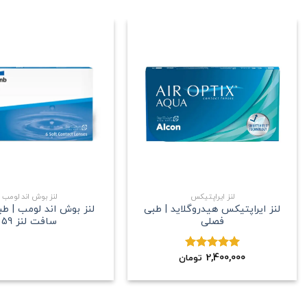
علاقه
مندی
+
لنز ایراپتیکس
لنز بوش اند لومب
لنز ایراپتیکس هیدروگلاید | طبی
لنز بوش اند لومب | ط
فصلی
سافت لنز 59
2,400,000
نمره
5.00
تومان
از 5