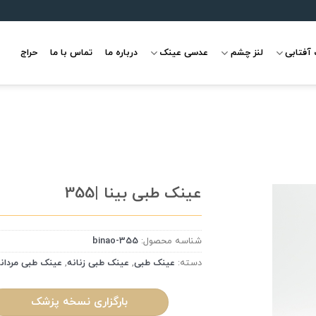
آفتابی
لنز چشم
عدسی عینک
درباره ما
تماس با ما
حراج
عینک طبی بینا |355
شناسه محصول:
binao-355
علاقه
مندی
دسته:
عینک طبی
,
عینک طبی زنانه
,
عینک طبی مردان
بارگزاری نسخه پزشک