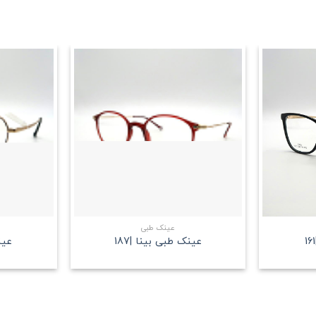
علاقه
علاقه
مندی
مندی
+
+
عینک طبی
عینک طبی بینا |187
عین