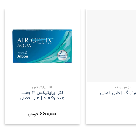
علاقه
علاقه
مندی
مندی
+
+
لنز مورنینگ
لنز ایراپتیکس
لنز ایراپتیکس 3 جفت
ورنینگ | طبی فصلی
هیدروگلاید | طبی فصلی
6,600,000
تومان