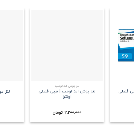
علاقه
علاقه
مندی
مندی
+
+
لنز بوش اند لومب
بی فصلی
لنز بوش اند لومب | طبی فصلی
لنز م
اولترا
2,200,000
تومان