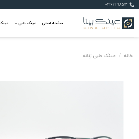
Ski
02166498514
t
conten
صفحه اصلی
عینک طبی
عینک 
خانه
/
عینک طبی زنانه