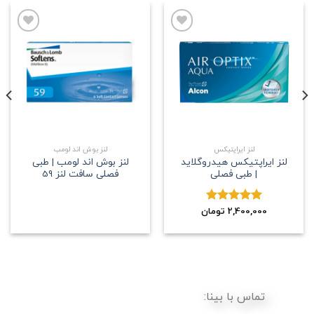
علاقه
علاقه
مندی
مندی
لنز ایراپتیکس
لنز بوش اند لومب
لنز ایراپتیکس هیدروگلاید
لنز بوش اند لومب | طبی
| طبی فصلی
فصلی سافت لنز 59
2,400,000
نمره
5.00
تومان
از 5
تماس با بینا: