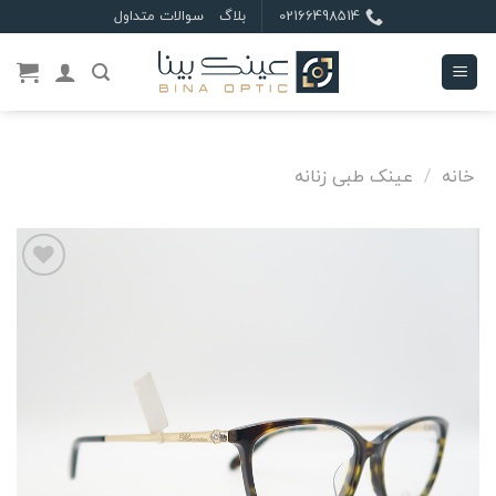
Ski
02166498514
بلاگ
سوالات متداول
t
conten
خانه
/
عینک طبی زنانه
علاقه
مندی