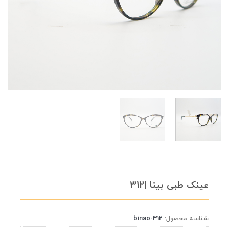
عینک طبی بینا |312
شناسه محصول:
binao-312