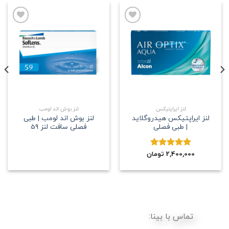
علاقه
علاقه
مندی
مندی
لنز ایراپتیکس
لنز بوش اند لومب
لنز ایراپتیکس هیدروگلاید
لنز بوش اند لومب | طبی
| طبی فصلی
فصلی سافت لنز 59
2,400,000
نمره
5.00
تومان
از 5
تماس با بینا: