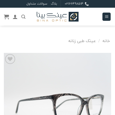
Ski
02166498514
بلاگ
سوالات متداول
t
conten
خانه
/
عینک طبی زنانه
علاقه
مندی