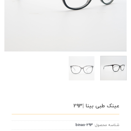
عینک طبی بینا |293
شناسه محصول:
binao-293