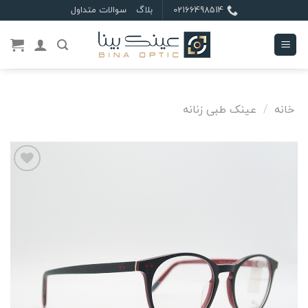
Ski
02166498514
بلاگ
سوالات متداول
t
conten
خانه
/
عینک طبی زنانه
علاقه
مندی