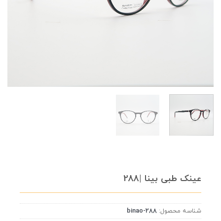
عینک طبی بینا |288
شناسه محصول:
binao-288