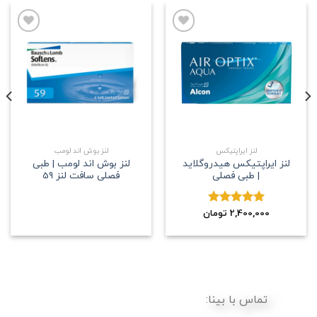
علاقه
علاقه
مندی
مندی
لنز ایراپتیکس
لنز بوش اند لومب
لنز ایراپتیکس هیدروگلاید
لنز بوش اند لومب | طبی
| طبی فصلی
فصلی سافت لنز 59
2,400,000
نمره
5.00
تومان
از 5
تماس با بینا: