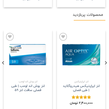
محصولات پربازدید
علاقه
علاقه
مندی
مندی
لنز ایراپتیکس
لنز بوش اند لومب
لنز ایراپتیکس هیدروگلاید
لنز بوش اند لومب | طبی
| طبی فصلی
فصلی سافت لنز 59
2,400,000
نمره
5.00
تومان
از 5