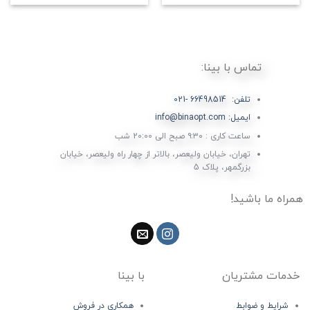
تماس با بینا:
تلفن: 66498514 -021
ایمیل: info@binaopt.com
ساعت کاری : ۹:۳۰ صبح الی 20:00 شب
تهران، خیابان ولیعصر، بالاتر از چهار راه ولیعصر، خیابان
بزرگمهر، پلاک 5
همراه ما باشید!
خدمات مشتریان
با بینا
شرایط و ضوابط
همکاری در فروش