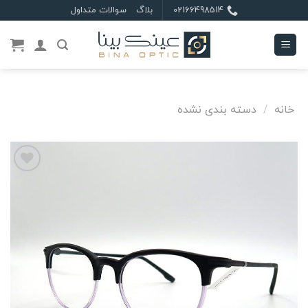
Ski
02166498514
بلاگ
سوالات متداول
t
conten
خانه
/
دسته بندی نشده
علاقه
مندی