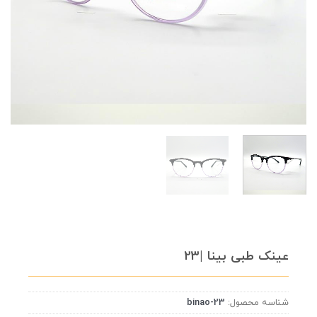
عینک طبی بینا |23
شناسه محصول:
binao-23