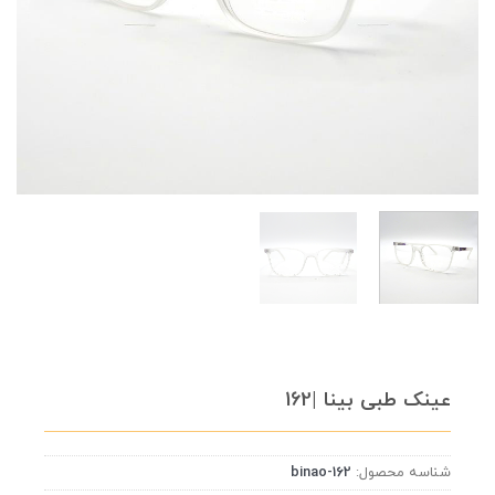
عینک طبی بینا |162
شناسه محصول:
binao-162