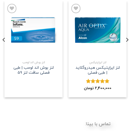
علاقه
علاقه
مندی
مندی
لنز ایراپتیکس
لنز بوش اند لومب
لنز ایراپتیکس هیدروگلاید
لنز بوش اند لومب | طبی
| طبی فصلی
فصلی سافت لنز 59
2,400,000
نمره
5.00
تومان
از 5
تماس با بینا: