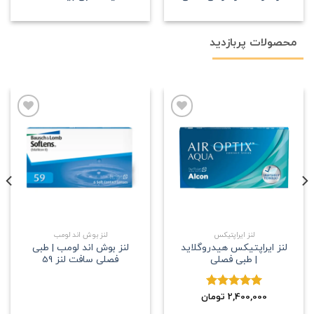
محصولات پربازدید
علاقه
علاقه
مندی
مندی
لنز ایراپتیکس
لنز بوش اند لومب
لنز ایراپتیکس هیدروگلاید
لنز بوش اند لومب | طبی
| طبی فصلی
فصلی سافت لنز 59
2,400,000
نمره
5.00
تومان
از 5