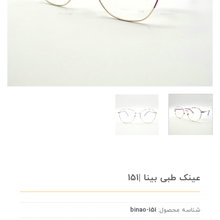
عینک طبی بینا |151
شناسه محصول:
binao-151