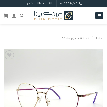
Ski
02166498514
بلاگ
سوالات متداول
t
conten
خانه
/
دسته بندی نشده
علاقه
مندی