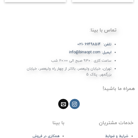
تماس با بینا:
تلفن: 66498514 -021
ایمیل: info@binaopt.com
ساعت کاری : ۹:۳۰ صبح الی 20:00 شب
تهران، خیابان ولیعصر، بالاتر از چهار راه ولیعصر، خیابان
بزرگمهر، پلاک 5
همراه ما باشید!
خدمات مشتریان
با بینا
شرایط و ضوابط
همکاری در فروش