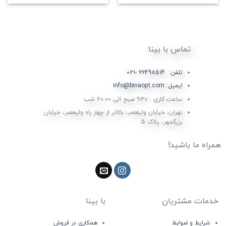
تماس با بینا:
تلفن: 66498514 -021
ایمیل: info@binaopt.com
ساعت کاری : ۹:۳۰ صبح الی 20:00 شب
تهران، خیابان ولیعصر، بالاتر از چهار راه ولیعصر، خیابان
بزرگمهر، پلاک 5
همراه ما باشید!
خدمات مشتریان
با بینا
شرایط و ضوابط
همکاری در فروش