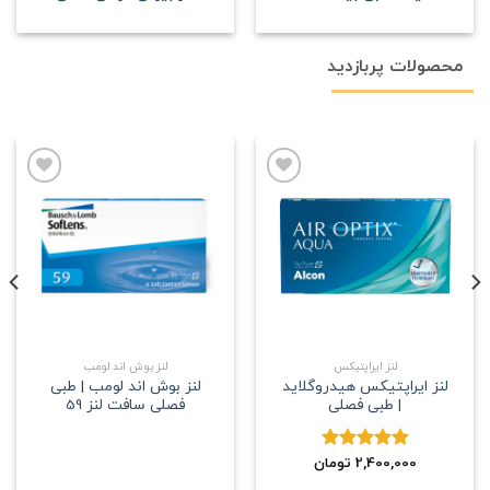
محصولات پربازدید
علاقه
علاقه
مندی
مندی
لنز ایراپتیکس
لنز بوش اند لومب
لنز ایراپتیکس هیدروگلاید
لنز بوش اند لومب | طبی
| طبی فصلی
فصلی سافت لنز 59
2,400,000
نمره
5.00
تومان
از 5