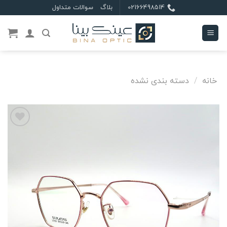
Ski
02166498514
بلاگ
سوالات متداول
t
conten
خانه
/
دسته بندی نشده
علاقه
مندی