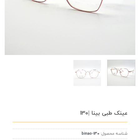
عینک طبی بینا |130
شناسه محصول:
binao-130