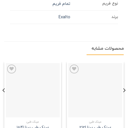
نوع فریم
تمام فریم
برند
Exalto
محصولات مشابه
علاقه
علاقه
مندی
مندی
عینک طبی
عینک طبی
عینک طبی بینا |212
عینک طبی بینا |184