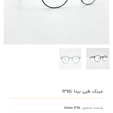
عینک طبی بینا |1295
شناسه محصول:
binao-1295