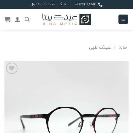
Ski
02166498514
بلاگ
سوالات متداول
t
conten
خانه
/
عینک طبی
علاقه
مندی