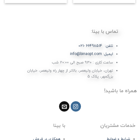
تماس با بینا:
تلفن: 66498514 -021
ایمیل: info@binaopt.com
ساعت کاری : ۹:۳۰ صبح الی 20:00 شب
تهران، خیابان ولیعصر، بالاتر از چهار راه ولیعصر، خیابان
بزرگمهر، پلاک 5
همراه ما باشید!
خدمات مشتریان
با بینا
شرایط و ضوابط
همکاری در فروش