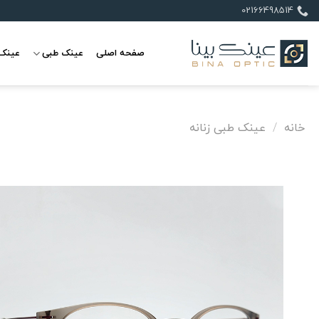
Ski
02166498514
t
conten
صفحه اصلی
عینک طبی
عینک 
خانه
/
عینک طبی زنانه