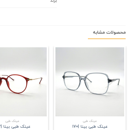
برند
محصولات مشابه
علاقه
مندی
+
عینک طبی
عینک طبی
عینک طبی بینا |170
عینک طبی بینا |187