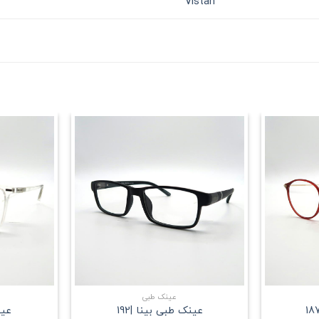
Vistan
علاقه
علاقه
مندی
مندی
+
+
عینک طبی
عینک طبی بینا |192
عین