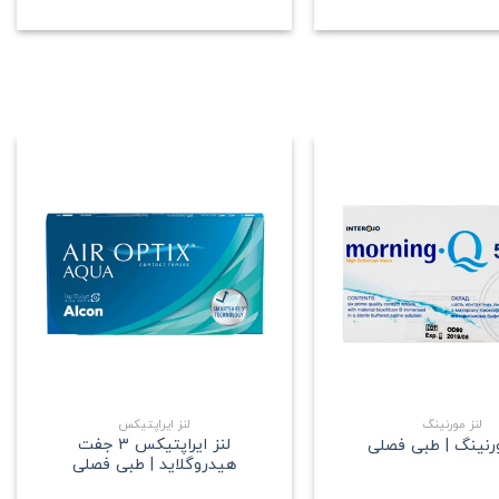
علاقه
علاقه
مندی
مندی
+
+
لنز مورنینگ
لنز ایراپتیکس
لنز ایراپتیکس 3 جفت
ورنینگ | طبی فصلی
هیدروگلاید | طبی فصلی