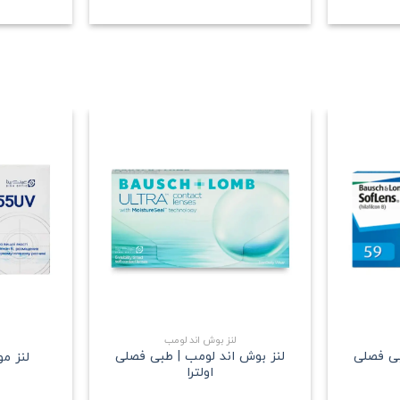
علاقه
علاقه
مندی
مندی
+
+
لنز بوش اند لومب
بی فصلی
لنز بوش اند لومب | طبی فصلی
لنز م
اولترا