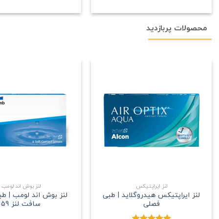
محصولات پربازدید
علاقه
مندی
+
لنز ایراپتیکس
لنز بوش اند لومب
لنز ایراپتیکس هیدروگلاید | طبی
لنز بوش اند لومب | ط
فصلی
سافت لنز 59