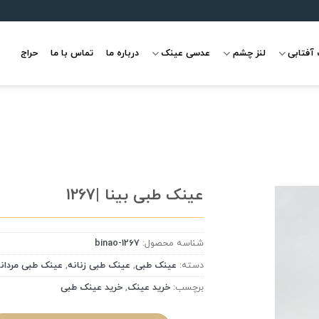
آفتابی
لنز چشم
عدسی عینک
درباره ما
تماس با ما
حراج
عینک طبی بینا |1267
شناسه محصول:
binao-1267
علاقه
مندی
دسته:
عینک طبی
,
عینک طبی زنانه
,
عینک طبی مردان
برچسب:
خرید عینک
,
خرید عینک طبی