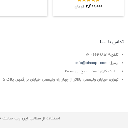
2,400,000
نمره
5.00
تومان
از 5
تماس با بینا:
تلفن:66498514 -021
ایمیل:
info@binaopt.com
ساعت کاری : 10:00 صبح الی 20.00
تهران، خیابان ولیعصر، بالاتر از چهار راه ولیعصر، خیابان بزرگمهر، پلاک 5
استفاده از مطالب این وب سایت فق