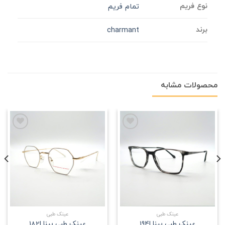
نوع فریم
تمام فریم
برند
charmant
محصولات مشابه
علاقه
علاقه
مندی
مندی
عینک طبی
عینک طبی
عینک طبی بینا |194
عینک طبی بینا |182