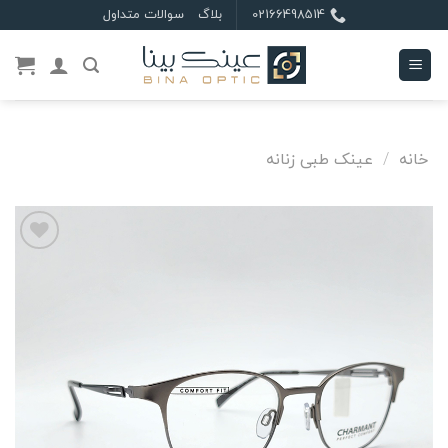
Ski
02166498514
بلاگ
سوالات متداول
t
conten
خانه
/
عینک طبی زنانه
علاقه
مندی