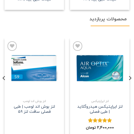
محصولات پربازدید
علاقه
علاقه
مندی
مندی
لنز ایراپتیکس
لنز بوش اند لومب
لنز ایراپتیکس هیدروگلاید
لنز بوش اند لومب | طبی
| طبی فصلی
فصلی سافت لنز 59
2,400,000
نمره
5.00
تومان
از 5