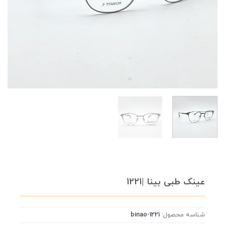
عینک طبی بینا |1221
شناسه محصول:
binao-1221