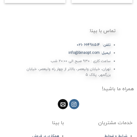
تماس با بینا:
تلفن: 66498514 -021
ایمیل: info@binaopt.com
ساعت کاری : ۹:۳۰ صبح الی 20:00 شب
تهران، خیابان ولیعصر، بالاتر از چهار راه ولیعصر، خیابان
بزرگمهر، پلاک 5
همراه ما باشید!
خدمات مشتریان
با بینا
شرایط و ضوابط
همکاری در فروش