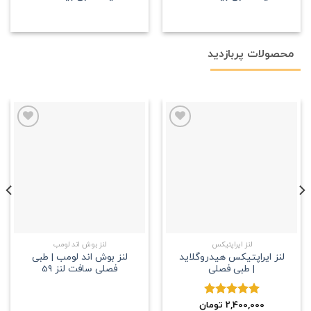
محصولات پربازدید
علاقه
علاقه
مندی
مندی
لنز ایراپتیکس
لنز بوش اند لومب
لنز ایراپتیکس هیدروگلاید
لنز بوش اند لومب | طبی
| طبی فصلی
فصلی سافت لنز 59
2,400,000
نمره
5.00
تومان