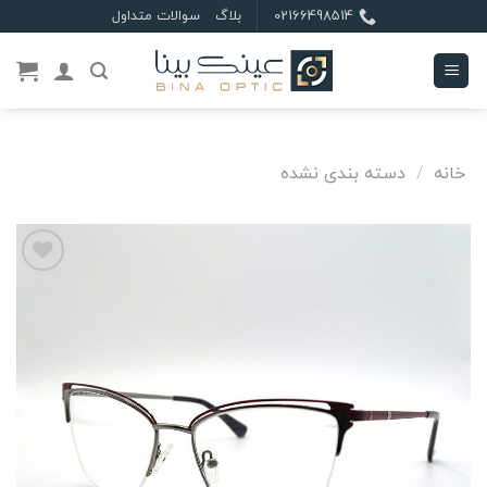
Ski
02166498514
بلاگ
سوالات متداول
t
conten
خانه
/
دسته بندی نشده
علاقه
مندی