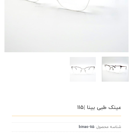
عینک طبی بینا |115
شناسه محصول:
binao-115