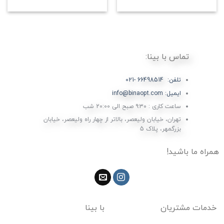
از 5
تماس با بینا:
تلفن: 66498514 -021
ایمیل: info@binaopt.com
ساعت کاری : ۹:۳۰ صبح الی 20:00 شب
تهران، خیابان ولیعصر، بالاتر از چهار راه ولیعصر، خیابان
بزرگمهر، پلاک 5
همراه ما باشید!
خدمات مشتریان
با بینا